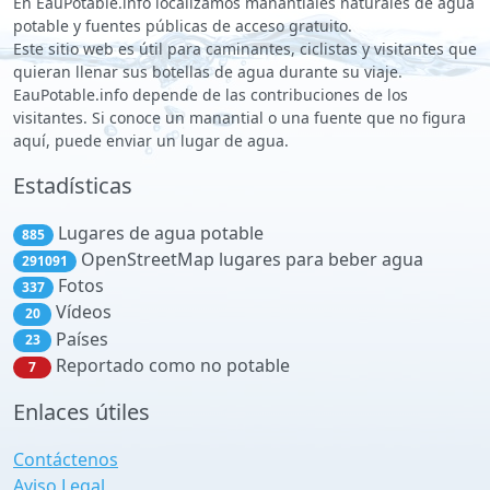
En EauPotable.info localizamos manantiales naturales de agua
potable y fuentes públicas de acceso gratuito.
Este sitio web es útil para caminantes, ciclistas y visitantes que
quieran llenar sus botellas de agua durante su viaje.
EauPotable.info depende de las contribuciones de los
visitantes. Si conoce un manantial o una fuente que no figura
aquí, puede enviar un lugar de agua.
Estadísticas
Lugares de agua potable
885
OpenStreetMap lugares para beber agua
291091
Fotos
337
Vídeos
20
Países
23
Reportado como no potable
7
Enlaces útiles
Contáctenos
Aviso Legal