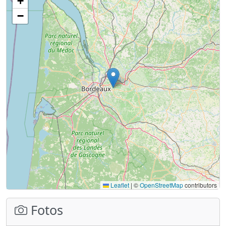
+
−
Leaflet
|
©
OpenStreetMap
contributors
Fotos