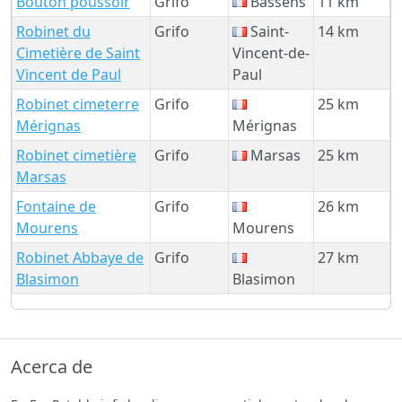
Bouton poussoir
Grifo
Bassens
11 km
Robinet du
Grifo
Saint-
14 km
Cimetière de Saint
Vincent-de-
Vincent de Paul
Paul
Robinet cimeterre
Grifo
25 km
Mérignas
Mérignas
Robinet cimetière
Grifo
Marsas
25 km
Marsas
Fontaine de
Grifo
26 km
Mourens
Mourens
Robinet Abbaye de
Grifo
27 km
Blasimon
Blasimon
Acerca de