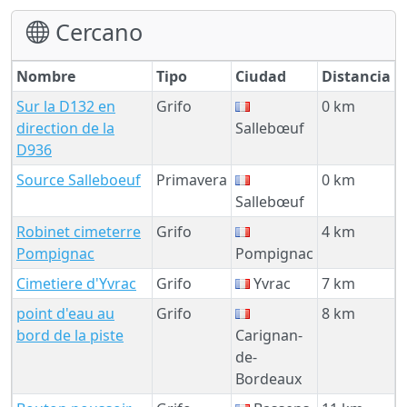
Cercano
Nombre
Tipo
Ciudad
Distancia
Sur la D132 en
Grifo
0 km
direction de la
Sallebœuf
D936
Source Salleboeuf
Primavera
0 km
Sallebœuf
Robinet cimeterre
Grifo
4 km
Pompignac
Pompignac
Cimetiere d'Yvrac
Grifo
Yvrac
7 km
point d'eau au
Grifo
8 km
bord de la piste
Carignan-
de-
Bordeaux