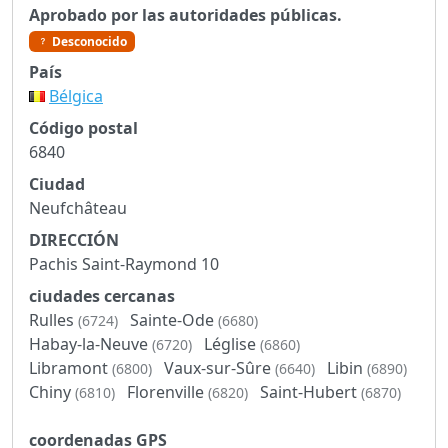
Aprobado por las autoridades públicas.
Desconocido
País
Bélgica
Código postal
6840
Ciudad
Neufchâteau
DIRECCIÓN
Pachis Saint-Raymond 10
ciudades cercanas
Rulles
Sainte-Ode
(6724)
(6680)
Habay-la-Neuve
Léglise
(6720)
(6860)
Libramont
Vaux-sur-Sûre
Libin
(6800)
(6640)
(6890)
Chiny
Florenville
Saint-Hubert
(6810)
(6820)
(6870)
coordenadas GPS