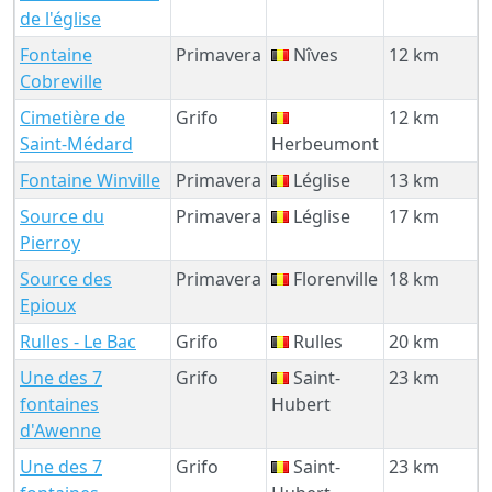
de l'église
Fontaine
Primavera
Nîves
12 km
Cobreville
Cimetière de
Grifo
12 km
Saint-Médard
Herbeumont
Fontaine Winville
Primavera
Léglise
13 km
Source du
Primavera
Léglise
17 km
Pierroy
Source des
Primavera
Florenville
18 km
Epioux
Rulles - Le Bac
Grifo
Rulles
20 km
Une des 7
Grifo
Saint-
23 km
fontaines
Hubert
d'Awenne
Une des 7
Grifo
Saint-
23 km