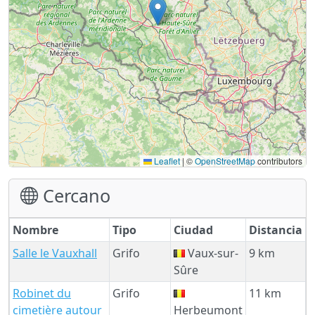
Leaflet
|
©
OpenStreetMap
contributors
Cercano
Nombre
Tipo
Ciudad
Distancia
Salle le Vauxhall
Grifo
Vaux-sur-
9 km
Sûre
Robinet du
Grifo
11 km
cimetière autour
Herbeumont