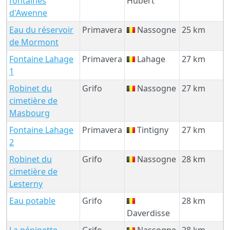
fontaines
Hubert
d'Awenne
Eau du réservoir
Primavera
Nassogne
25 km
de Mormont
Fontaine Lahage
Primavera
Lahage
27 km
1
Robinet du
Grifo
Nassogne
27 km
cimetière de
Masbourg
Fontaine Lahage
Primavera
Tintigny
27 km
2
Robinet du
Grifo
Nassogne
28 km
cimetière de
Lesterny
Eau potable
Grifo
28 km
Daverdisse
La pépinette
Grifo
Nassogne
28 km