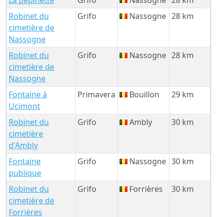
Robinet du
Grifo
Nassogne
28 km
cimetière de
Nassogne
Robinet du
Grifo
Nassogne
28 km
cimetière de
Nassogne
Fontaine à
Primavera
Bouillon
29 km
Ucimont
Robinet du
Grifo
Ambly
30 km
cimetière
d'Ambly
Fontaine
Grifo
Nassogne
30 km
publique
Robinet du
Grifo
Forrières
30 km
cimetière de
Forrières