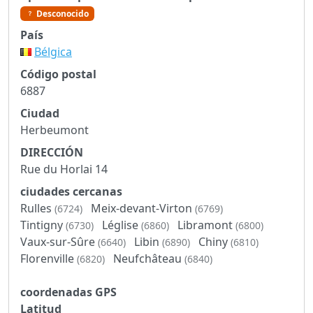
Desconocido
País
Bélgica
Código postal
6887
Ciudad
Herbeumont
DIRECCIÓN
Rue du Horlai 14
ciudades cercanas
Rulles
Meix-devant-Virton
(6724)
(6769)
Tintigny
Léglise
Libramont
(6730)
(6860)
(6800)
Vaux-sur-Sûre
Libin
Chiny
(6640)
(6890)
(6810)
Florenville
Neufchâteau
(6820)
(6840)
coordenadas GPS
Latitud