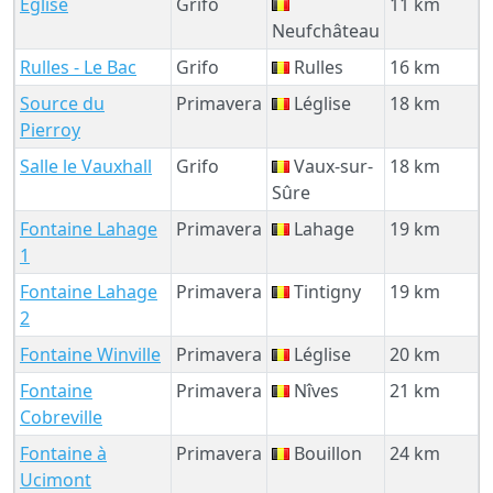
Eglise
Grifo
11 km
Neufchâteau
Rulles - Le Bac
Grifo
Rulles
16 km
Source du
Primavera
Léglise
18 km
Pierroy
Salle le Vauxhall
Grifo
Vaux-sur-
18 km
Sûre
Fontaine Lahage
Primavera
Lahage
19 km
1
Fontaine Lahage
Primavera
Tintigny
19 km
2
Fontaine Winville
Primavera
Léglise
20 km
Fontaine
Primavera
Nîves
21 km
Cobreville
Fontaine à
Primavera
Bouillon
24 km
Ucimont