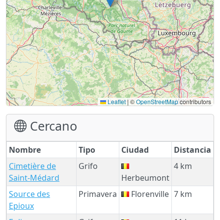
Leaflet
|
©
OpenStreetMap
contributors
Cercano
Nombre
Tipo
Ciudad
Distancia
Cimetière de
Grifo
4 km
Saint-Médard
Herbeumont
Source des
Primavera
Florenville
7 km
Epioux