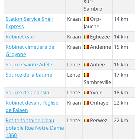
sur-
Sambre
Station Service Shell
Kraan
Orp-
14 km
Express
Jauche
Robinet eau
Kraan
Éghezée
14 km
Robinet cimetière de
Kraan
Andenne
15 km
Groynne
Source Sainte Adèle
Lente
Anhée
16 km
Source de la baume
Lente
17 km
Sambreville
Source de Chansin
Lente
Yvoir
18 km
Robinet devant l'église
Kraan
Onhaye
22 km
de Falaën
Petite fontaine d'eau
Lente
Perwez
22 km
potable Rue Notre Dame
1360