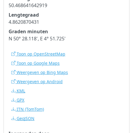
50.468641642919
Lengtegraad
4.8620870431
Graden minuten
N 50° 28.118', E 4° 51.725'
Toon op OpenStreetMap
Toon op Google Maps
Weergeven op Bing Maps
Weergeven op Android
KML
GPX
ITN
(TomTom)
GeoJSON