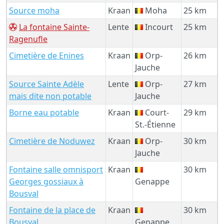
Source moha
Kraan
Moha
25 km
La fontaine Sainte-
Lente
Incourt
25 km
Ragenufle
Cimetière de Enines
Kraan
Orp-
26 km
Jauche
Source Sainte Adèle
Lente
Orp-
27 km
mais dite non potable
Jauche
Borne eau potable
Kraan
Court-
29 km
St.-Étienne
Cimetière de Noduwez
Kraan
Orp-
30 km
Jauche
Fontaine salle omnisport
Kraan
30 km
Georges gossiaux à
Genappe
Bousval
Fontaine de la place de
Kraan
30 km
Bousval
Genappe