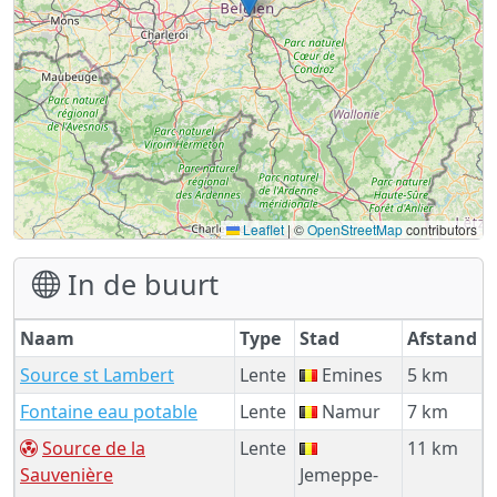
Leaflet
|
©
OpenStreetMap
contributors
In de buurt
Naam
Type
Stad
Afstand
Source st Lambert
Lente
Emines
5 km
Fontaine eau potable
Lente
Namur
7 km
Source de la
Lente
11 km
Sauvenière
Jemeppe-