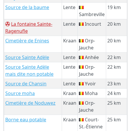
Source de la baume
Lente
19 km
Sambreville
La fontaine Sainte-
Lente
Incourt
20 km
Ragenufle
Cimetière de Enines
Kraan
Orp-
20 km
Jauche
Source Sainte Adèle
Lente
Anhée
22 km
Source Sainte Adèle
Lente
Orp-
22 km
mais dite non potable
Jauche
Source de Chansin
Lente
Yvoir
23 km
Source moha
Kraan
Moha
24 km
Cimetière de Noduwez
Kraan
Orp-
25 km
Jauche
Borne eau potable
Kraan
Court-
25 km
St.-Étienne