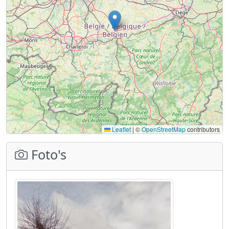
Leaflet
|
©
OpenStreetMap
contributors
Foto's