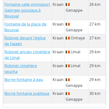
Fontaine salle omnisport
Kraan
26 km
Georges gossiaux à
Genappe
Bousval
Fontaine de la place de
Kraan
27 km
Bousval
Genappe
Robinet devant l'église
Kraan
Onhaye
27 km
de Falaën
Robinet ancien cimetière
Kraan
Limal
29 km
de Limal
Robinet cimetière
Kraan
Limal
29 km
seucha
Borne fontaine à eau
Kraan
29 km
Genappe
Borne fontaine publique
Kraan
30 km
Genappe