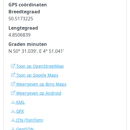
GPS coördinaten
Breedtegraad
50.5173225
Lengtegraad
4.8506839
Graden minuten
N 50° 31.039', E 4° 51.041'
Toon op OpenStreetMap
Toon op Google Maps
Weergeven op Bing Maps
Weergeven op Android
KML
GPX
ITN
(TomTom)
GeoJSON