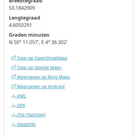
Breedtegraad
50.1842909
Lengtegraad
4.6050291
Graden minuten
N 50° 11.057', E 4° 36.302'
Toon op OpenStreetMap
Toon op Google Maps
Weergeven op Bing Maps
Weergeven op Android
KML
GPX
ITN
(TomTom)
GeoJSON