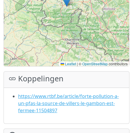
Leaflet
|
©
OpenStreetMap
contributors
Koppelingen
https://www.rtbf.be/article/forte-pollution-a-
un-pfas-la-source-de-villers-le-gambon-est-
fermee-11504897