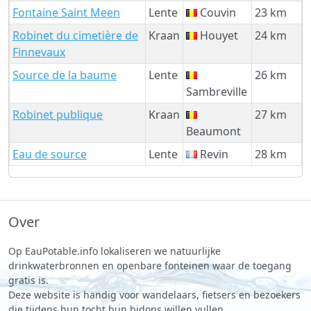
Fontaine Saint Meen
Lente
Couvin
23 km
Robinet du cimetière de
Kraan
Houyet
24 km
Finnevaux
Source de la baume
Lente
26 km
Sambreville
Robinet publique
Kraan
27 km
Beaumont
Eau de source
Lente
Revin
28 km
Over
Op EauPotable.info lokaliseren we natuurlijke
drinkwaterbronnen en openbare fonteinen waar de toegang
gratis is.
Deze website is handig voor wandelaars, fietsers en bezoekers
die tijdens hun tocht hun bidons willen vullen.