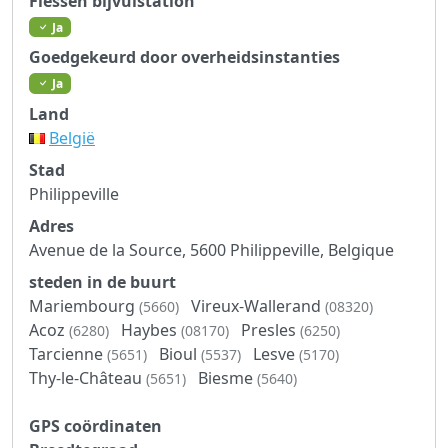
Flessen bijvulstation
Ja
Goedgekeurd door overheidsinstanties
Ja
Land
België
Stad
Philippeville
Adres
Avenue de la Source, 5600 Philippeville, Belgique
steden in de buurt
Mariembourg
Vireux-Wallerand
(5660)
(08320)
Acoz
Haybes
Presles
(6280)
(08170)
(6250)
Tarcienne
Bioul
Lesve
(5651)
(5537)
(5170)
Thy-le-Château
Biesme
(5651)
(5640)
GPS coördinaten