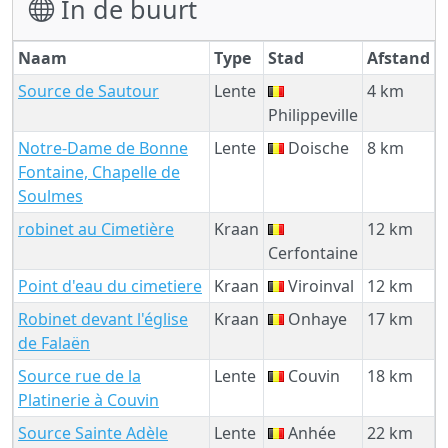
In de buurt
Naam
Type
Stad
Afstand
Source de Sautour
Lente
4 km
Philippeville
Notre-Dame de Bonne
Lente
Doische
8 km
Fontaine, Chapelle de
Soulmes
robinet au Cimetière
Kraan
12 km
Cerfontaine
Point d'eau du cimetiere
Kraan
Viroinval
12 km
Robinet devant l'église
Kraan
Onhaye
17 km
de Falaën
Source rue de la
Lente
Couvin
18 km
Platinerie à Couvin
Source Sainte Adèle
Lente
Anhée
22 km