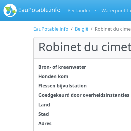
EauPotable.info
Per landen
Waterpunt t
EauPotable.info
België
Robinet du cime
Robinet du cimet
Bron- of kraanwater
Honden kom
Flessen bijvulstation
Goedgekeurd door overheidsinstanties
Land
Stad
Adres