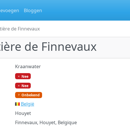
oevoegen
Bloggen
tière de Finnevaux
ière de Finnevaux
Kraanwater
Nee
Nee
Onbekend
België
Houyet
Finnevaux, Houyet, Belgique