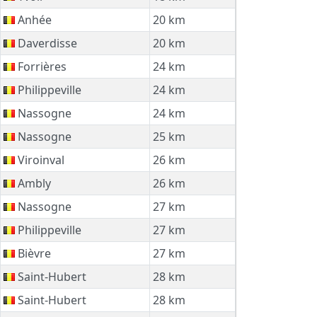
Anhée
20 km
Daverdisse
20 km
Forrières
24 km
Philippeville
24 km
Nassogne
24 km
Nassogne
25 km
Viroinval
26 km
Ambly
26 km
Nassogne
27 km
Philippeville
27 km
Bièvre
27 km
Saint-Hubert
28 km
Saint-Hubert
28 km