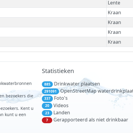
Lente
Kraan
Kraan
Kraan
Kraan
Statistieken
rinkwaterbronnen
Drinkwater plaatsen
885
.
OpenStreetMap waterdrinkplaa
291091
 en bezoekers die
Foto's
337
Videos
20
bezoekers. Kent u
Landen
23
dan kunt u een
Gerapporteerd als niet drinkbaar
7