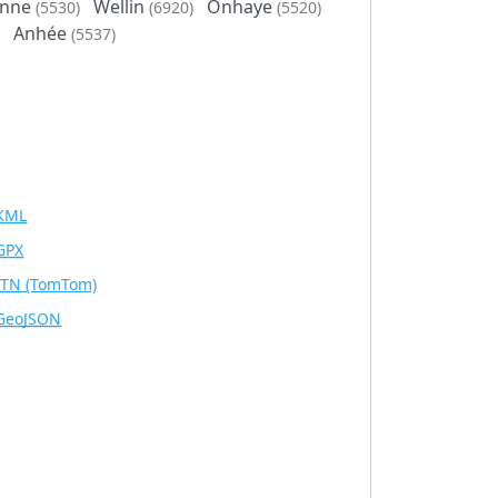
inne
Wellin
Onhaye
(5530)
(6920)
(5520)
Anhée
(5537)
KML
GPX
ITN
(TomTom)
GeoJSON