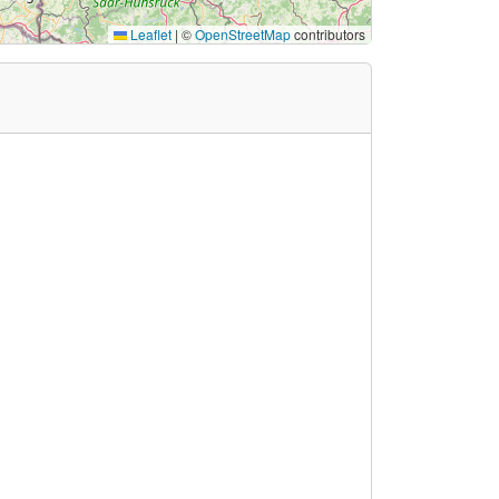
Leaflet
|
©
OpenStreetMap
contributors