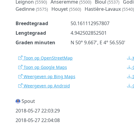
Leignon
Anseremme
Bioul
God
(5590)
(5500)
(5537)
Gedinne
Houyet
Hastière-Lavaux
(5575)
(5560)
(5540)
Breedtegraad
50.161112957807
Lengtegraad
4.942502852501
Graden minuten
N 50° 9.667', E 4° 56.550'
Toon op OpenStreetMap
Toon op Google Maps
Weergeven op Bing Maps
Weergeven op Android
Spout
2018-05-27 22:03:29
2018-05-27 22:04:08