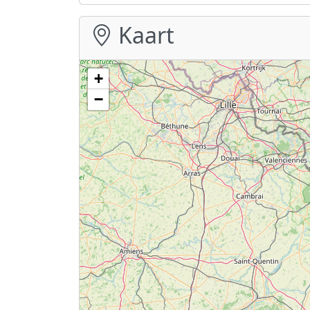
Kaart
+
−