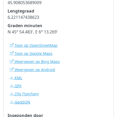
45.908053689009
Lengtegraad
6.221147438623
Graden minuten
N 45° 54.483', E 6° 13.269'
Toon op OpenStreetMap
Toon op Google Maps
Weergeven op Bing Maps
Weergeven op Android
KML
GPX
ITN
(TomTom)
GeoJSON
Ingezonden door