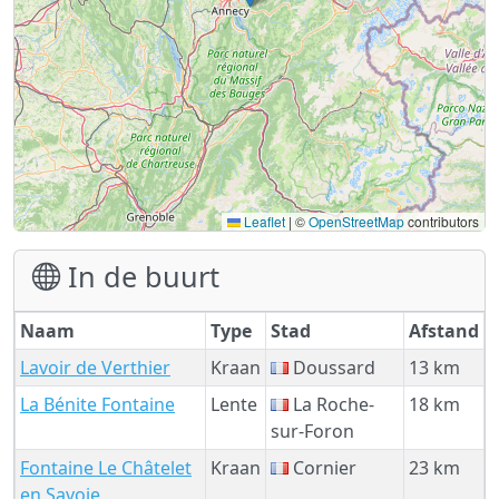
Leaflet
|
©
OpenStreetMap
contributors
In de buurt
Naam
Type
Stad
Afstand
Lavoir de Verthier
Kraan
Doussard
13 km
La Bénite Fontaine
Lente
La Roche-
18 km
sur-Foron
Fontaine Le Châtelet
Kraan
Cornier
23 km
en Savoie