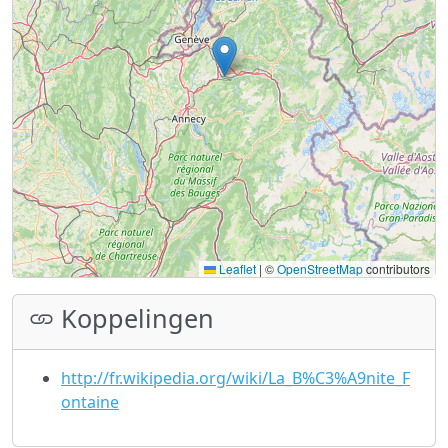
Leaflet
|
©
OpenStreetMap
contributors
Koppelingen
http://fr.wikipedia.org/wiki/La_B%C3%A9nite_F
ontaine