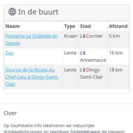
In de buurt
Naam
Type
Stad
Afstand
Fontaine Le Châtelet en
Kraan
Cornier
5 km
Savoie
Eau
Lente
16 km
Annemasse
Source de la Route du
Lente
Dingy-
18 km
Chef-Lieu à Dingy-Saint-
Saint-Clair
Clair
Over
Op EauPotable.info lokaliseren we natuurlijke
drinkwaterbronnen en openbare fonteinen waar de toegang