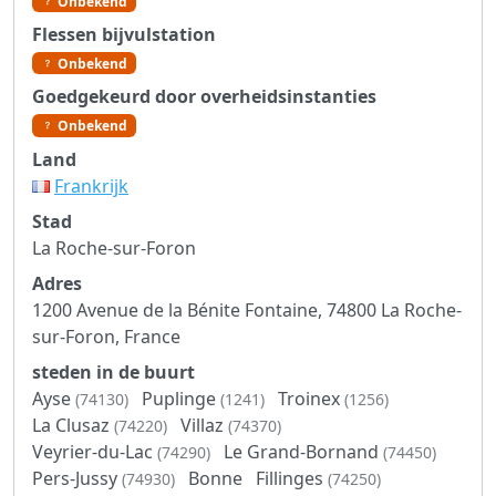
Onbekend
Flessen bijvulstation
Onbekend
Goedgekeurd door overheidsinstanties
Onbekend
Land
Frankrijk
Stad
La Roche-sur-Foron
Adres
1200 Avenue de la Bénite Fontaine, 74800 La Roche-
sur-Foron, France
steden in de buurt
Ayse
Puplinge
Troinex
(74130)
(1241)
(1256)
La Clusaz
Villaz
(74220)
(74370)
Veyrier-du-Lac
Le Grand-Bornand
(74290)
(74450)
Pers-Jussy
Bonne
Fillinges
(74930)
(74250)