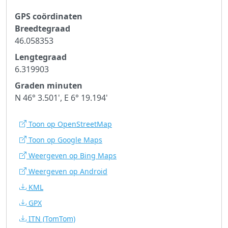
GPS coördinaten
Breedtegraad
46.058353
Lengtegraad
6.319903
Graden minuten
N 46° 3.501', E 6° 19.194'
Toon op OpenStreetMap
Toon op Google Maps
Weergeven op Bing Maps
Weergeven op Android
KML
GPX
ITN
(TomTom)