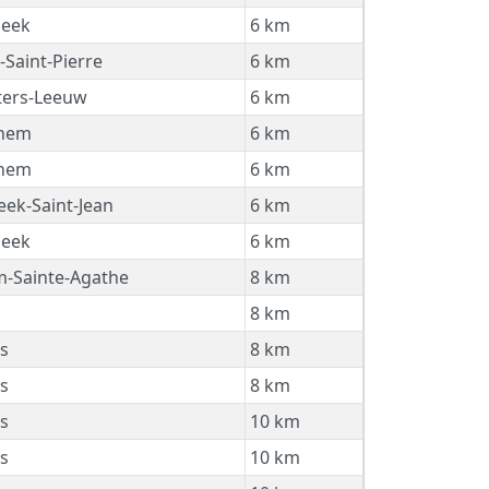
beek
6 km
Saint-Pierre
6 km
ters-Leeuw
6 km
hem
6 km
hem
6 km
ek-Saint-Jean
6 km
beek
6 km
-Sainte-Agathe
8 km
8 km
s
8 km
s
8 km
s
10 km
s
10 km