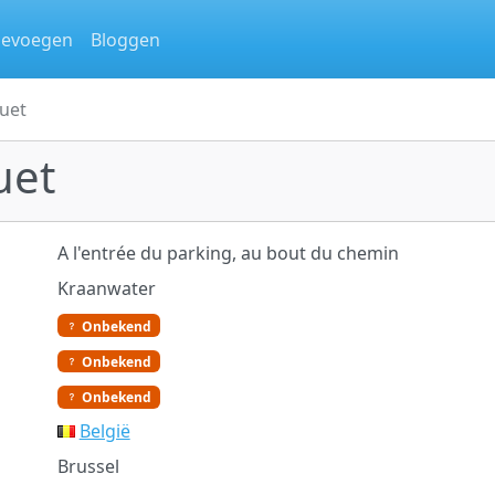
oevoegen
Bloggen
uet
uet
A l'entrée du parking, au bout du chemin
Kraanwater
Onbekend
Onbekend
Onbekend
België
Brussel