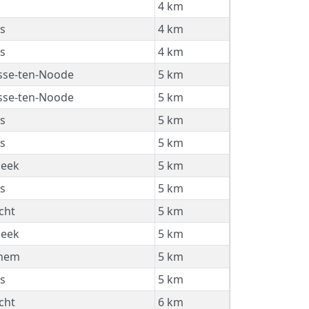
4 km
s
4 km
s
4 km
osse-ten-Noode
5 km
osse-ten-Noode
5 km
s
5 km
s
5 km
beek
5 km
s
5 km
cht
5 km
beek
5 km
hem
5 km
s
5 km
cht
6 km