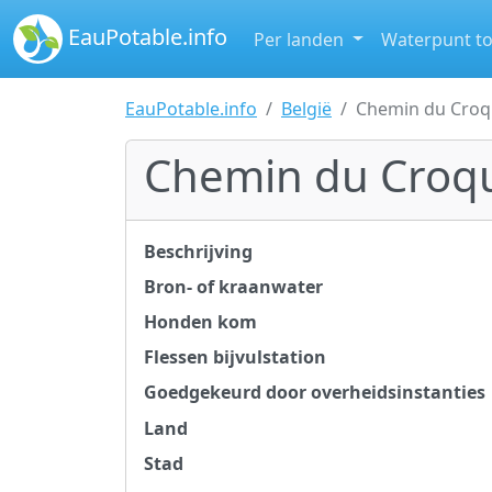
EauPotable.info
Per landen
Waterpunt t
EauPotable.info
België
Chemin du Croq
Chemin du Croq
Beschrijving
Bron- of kraanwater
Honden kom
Flessen bijvulstation
Goedgekeurd door overheidsinstanties
Land
Stad