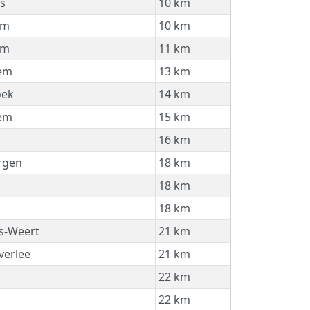
s
10 km
em
10 km
em
11 km
em
13 km
oek
14 km
em
15 km
16 km
rgen
18 km
18 km
18 km
is-Weert
21 km
erlee
21 km
22 km
22 km