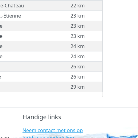
Le-Chateau
22 km
.-Étienne
23 km
e
23 km
e
23 km
e
24 km
e
24 km
26 km
e
26 km
29 km
Handige links
Neem contact met ons op
Juridische mededeling
tsen