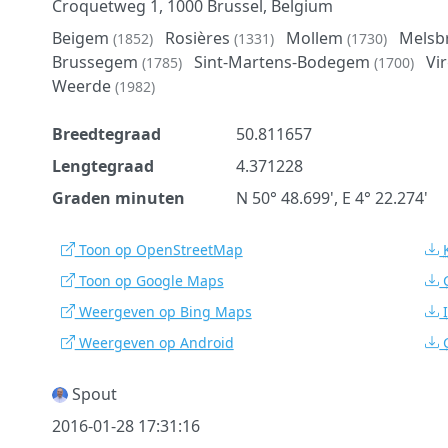
Croquetweg 1, 1000 Brussel, Belgium
Beigem
Rosières
Mollem
Melsb
(1852)
(1331)
(1730)
Brussegem
Sint-Martens-Bodegem
Vi
(1785)
(1700)
Weerde
(1982)
Breedtegraad
50.811657
Lengtegraad
4.371228
Graden minuten
N 50° 48.699', E 4° 22.274'
Toon op OpenStreetMap
Toon op Google Maps
Weergeven op Bing Maps
Weergeven op Android
Spout
2016-01-28 17:31:16