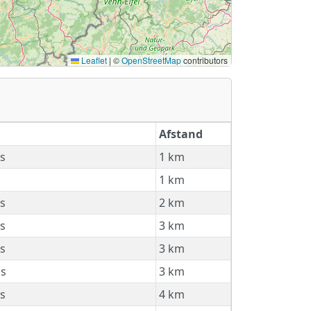
Leaflet
|
©
OpenStreetMap
contributors
Afstand
s
1 km
1 km
s
2 km
s
3 km
s
3 km
is
3 km
s
4 km