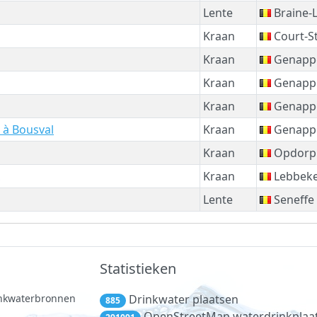
Lente
Braine-
Kraan
Court-St
Kraan
Genapp
Kraan
Genapp
Kraan
Genapp
 à Bousval
Kraan
Genapp
Kraan
Opdorp
Kraan
Lebbek
Lente
Seneffe
Statistieken
rinkwaterbronnen
Drinkwater plaatsen
885
.
OpenStreetMap waterdrinkplaa