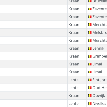
Kraan
Bruxelle
Kraan
Zavent
Kraan
Zavent
Kraan
Mercht
Kraan
Melsbr
Kraan
Mercht
Kraan
Lennik
Kraan
Grimbe
Kraan
Limal
Kraan
Limal
Lente
Sint-Jor
Lente
Oud-Hev
Kraan
Opwijk
Lente
Nivelles