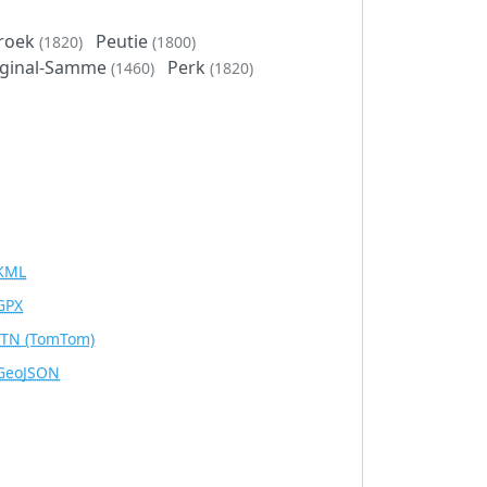
roek
Peutie
(1820)
(1800)
rginal-Samme
Perk
(1460)
(1820)
KML
GPX
ITN
(TomTom)
GeoJSON