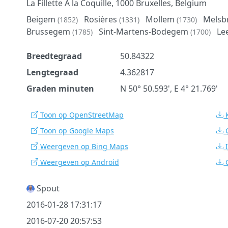
La Fillette A la Coquille, 1000 Bruxelles, Belgium
Beigem
Rosières
Mollem
Melsb
(1852)
(1331)
(1730)
Brussegem
Sint-Martens-Bodegem
Le
(1785)
(1700)
Breedtegraad
50.84322
Lengtegraad
4.362817
Graden minuten
N 50° 50.593', E 4° 21.769'
Toon op OpenStreetMap
Toon op Google Maps
Weergeven op Bing Maps
Weergeven op Android
Spout
2016-01-28 17:31:17
2016-07-20 20:57:53