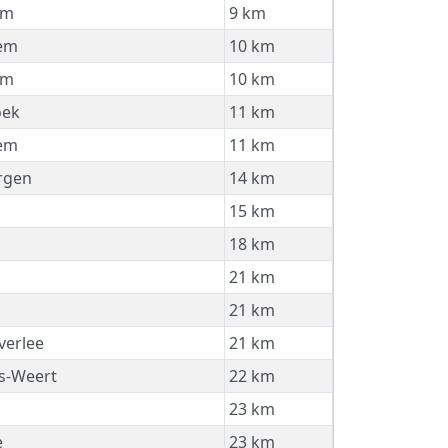
em
9 km
em
10 km
em
10 km
oek
11 km
em
11 km
rgen
14 km
15 km
18 km
21 km
21 km
erlee
21 km
is-Weert
22 km
23 km
e
23 km