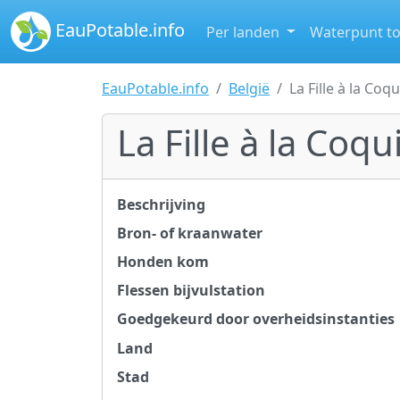
EauPotable.info
Per landen
Waterpunt t
EauPotable.info
België
La Fille à la Coqu
La Fille à la Coqui
Beschrijving
Bron- of kraanwater
Honden kom
Flessen bijvulstation
Goedgekeurd door overheidsinstanties
Land
Stad