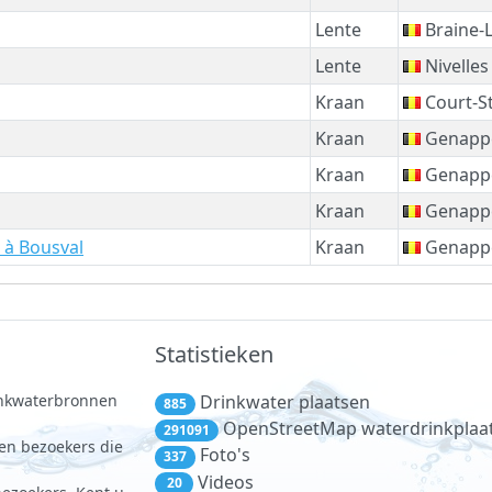
Lente
Braine-
Lente
Nivelles
Kraan
Court-St
Kraan
Genapp
Kraan
Genapp
Kraan
Genapp
 à Bousval
Kraan
Genapp
Statistieken
rinkwaterbronnen
Drinkwater plaatsen
885
.
OpenStreetMap waterdrinkplaa
291091
 en bezoekers die
Foto's
337
Videos
20