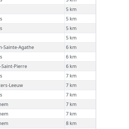
5 km
s
5 km
s
5 km
5 km
-Sainte-Agathe
6 km
s
6 km
Saint-Pierre
6 km
s
7 km
ters-Leeuw
7 km
s
7 km
hem
7 km
hem
7 km
hem
8 km