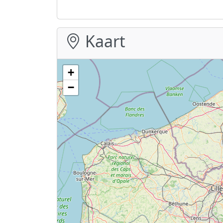
Kaart
+
−