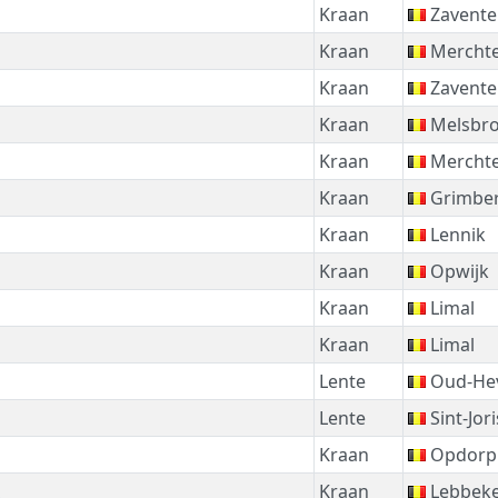
Kraan
Zavent
Kraan
Mercht
Kraan
Zavent
Kraan
Melsbr
Kraan
Mercht
Kraan
Grimbe
Kraan
Lennik
Kraan
Opwijk
Kraan
Limal
Kraan
Limal
Lente
Oud-Hev
Lente
Sint-Jor
Kraan
Opdorp
Kraan
Lebbek