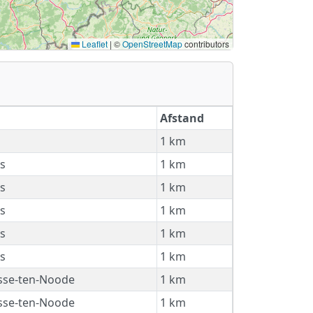
Leaflet
|
©
OpenStreetMap
contributors
Afstand
1 km
s
1 km
s
1 km
s
1 km
s
1 km
s
1 km
osse-ten-Noode
1 km
osse-ten-Noode
1 km