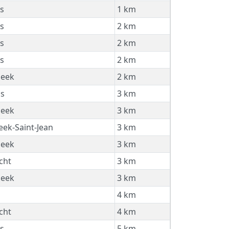
s
1 km
s
2 km
s
2 km
s
2 km
beek
2 km
is
3 km
beek
3 km
ek-Saint-Jean
3 km
beek
3 km
cht
3 km
beek
3 km
4 km
cht
4 km
s
5 km