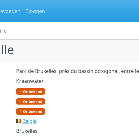
oevoegen
Bloggen
ille
lle
Parc de Bruxelles, près du bassin octogonal, entre l
Kraanwater
Onbekend
Onbekend
Onbekend
België
Bruxelles