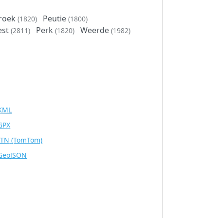
roek
Peutie
(1820)
(1800)
est
Perk
Weerde
(2811)
(1820)
(1982)
KML
GPX
ITN
(TomTom)
GeoJSON