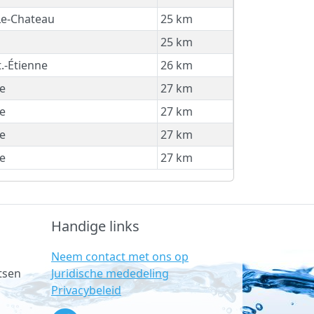
Le-Chateau
25 km
25 km
.-Étienne
26 km
e
27 km
e
27 km
e
27 km
e
27 km
Handige links
Neem contact met ons op
Juridische mededeling
tsen
Privacybeleid