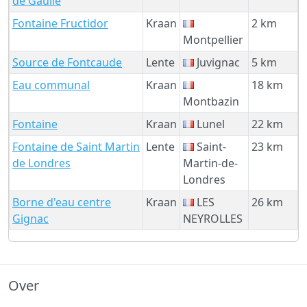
de Gaulle
Fontaine Fructidor
Kraan
2 km
Montpellier
Source de Fontcaude
Lente
Juvignac
5 km
Eau communal
Kraan
18 km
Montbazin
Fontaine
Kraan
Lunel
22 km
Fontaine de Saint Martin
Lente
Saint-
23 km
de Londres
Martin-de-
Londres
Borne d'eau centre
Kraan
LES
26 km
Gignac
NEYROLLES
Over