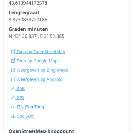
43.613944172578
Lengtegraad
3.8730833720186
Graden minuten
N 43° 36.837', E 3° 52.385'
Toon op OpenStreetMap
Toon op Google Maps
Weergeven op Bing Maps
Weergeven op Android
KML
GPX
ITN
(TomTom)
GeoJSON
OpenStreetMap-knooppunt