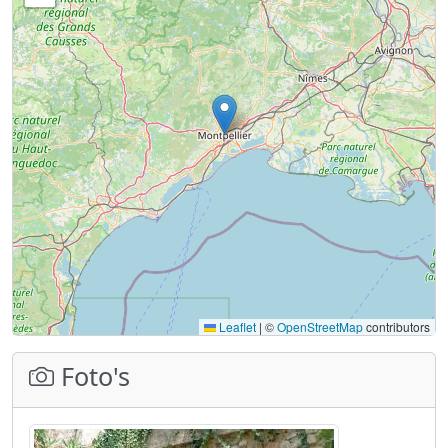
Leaflet
|
©
OpenStreetMap
contributors
Foto's