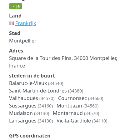
Ja
Land
Frankrijk
Stad
Montpellier
Adres
Square de la Tour des Pins, 34000 Montpellier,
France
steden in de buurt
Balaruc-le-Vieux
(34540)
Saint-Martin-de-Londres
(34380)
Vailhauquès
Cournonsec
(34570)
(34660)
Sussargues
Montbazin
(34160)
(34560)
Mudaison
Montarnaud
(34130)
(34570)
Lansargues
Vic-la-Gardiole
(34130)
(34110)
GPS coördinaten