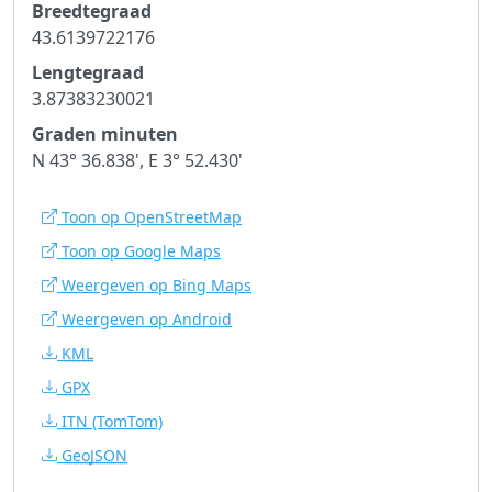
Breedtegraad
43.6139722176
Lengtegraad
3.87383230021
Graden minuten
N 43° 36.838', E 3° 52.430'
Toon op OpenStreetMap
Toon op Google Maps
Weergeven op Bing Maps
Weergeven op Android
KML
GPX
ITN
(TomTom)
GeoJSON