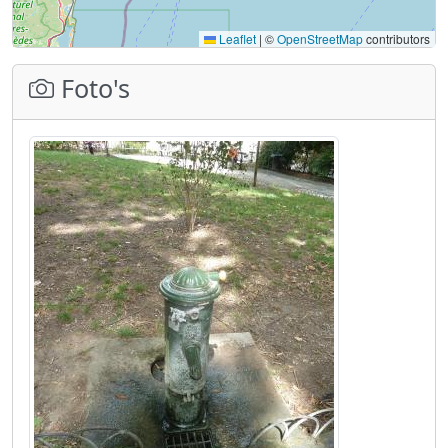
Leaflet
|
©
OpenStreetMap
contributors
Foto's