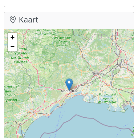
Kaart
+
−