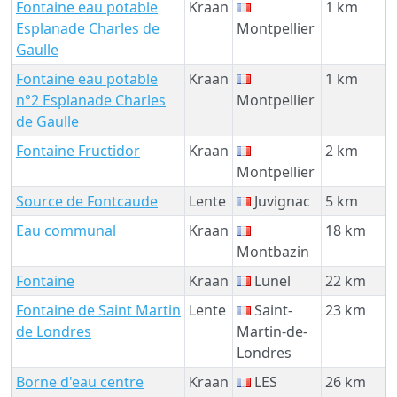
Fontaine eau potable
Kraan
1 km
Esplanade Charles de
Montpellier
Gaulle
Fontaine eau potable
Kraan
1 km
n°2 Esplanade Charles
Montpellier
de Gaulle
Fontaine Fructidor
Kraan
2 km
Montpellier
Source de Fontcaude
Lente
Juvignac
5 km
Eau communal
Kraan
18 km
Montbazin
Fontaine
Kraan
Lunel
22 km
Fontaine de Saint Martin
Lente
Saint-
23 km
de Londres
Martin-de-
Londres
Borne d'eau centre
Kraan
LES
26 km