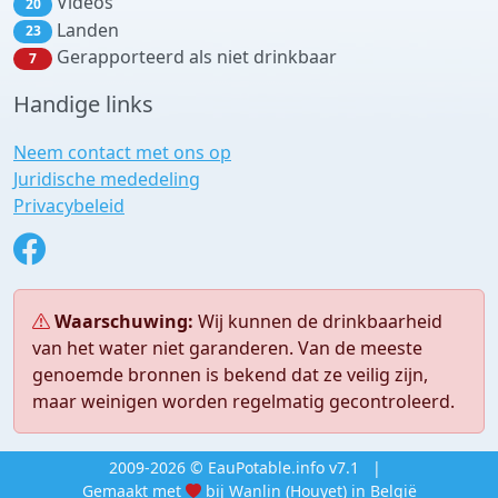
Videos
20
Landen
23
Gerapporteerd als niet drinkbaar
7
Handige links
Neem contact met ons op
Juridische mededeling
Privacybeleid
Waarschuwing:
Wij kunnen de drinkbaarheid
van het water niet garanderen. Van de meeste
genoemde bronnen is bekend dat ze veilig zijn,
maar weinigen worden regelmatig gecontroleerd.
2009-2026 © EauPotable.info v7.1
|
Gemaakt met
bij Wanlin (Houyet) in België