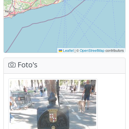
Leaflet
|
©
OpenStreetMap
contributors
Foto's