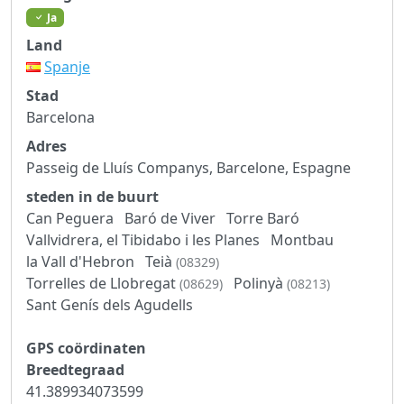
Ja
Land
Spanje
Stad
Barcelona
Adres
Passeig de Lluís Companys, Barcelone, Espagne
steden in de buurt
Can Peguera
Baró de Viver
Torre Baró
Vallvidrera, el Tibidabo i les Planes
Montbau
la Vall d'Hebron
Teià
(08329)
Torrelles de Llobregat
Polinyà
(08629)
(08213)
Sant Genís dels Agudells
GPS coördinaten
Breedtegraad
41.389934073599