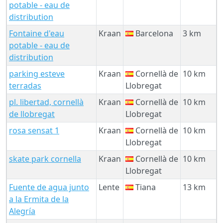
potable - eau de
distribution
Fontaine d'eau
Kraan
Barcelona
3 km
potable - eau de
distribution
parking esteve
Kraan
Cornellà de
10 km
terradas
Llobregat
pl. libertad, cornellà
Kraan
Cornellà de
10 km
de llobregat
Llobregat
rosa sensat 1
Kraan
Cornellà de
10 km
Llobregat
skate park cornella
Kraan
Cornellà de
10 km
Llobregat
Fuente de agua junto
Lente
Tiana
13 km
a la Ermita de la
Alegría