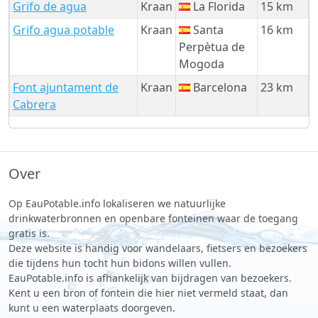
Grifo de agua
Kraan
La Florida
15 km
Grifo agua potable
Kraan
Santa
16 km
Perpètua de
Mogoda
Font ajuntament de
Kraan
Barcelona
23 km
Cabrera
Over
Op EauPotable.info lokaliseren we natuurlijke
drinkwaterbronnen en openbare fonteinen waar de toegang
gratis is.
Deze website is handig voor wandelaars, fietsers en bezoekers
die tijdens hun tocht hun bidons willen vullen.
EauPotable.info is afhankelijk van bijdragen van bezoekers.
Kent u een bron of fontein die hier niet vermeld staat, dan
kunt u een waterplaats doorgeven.