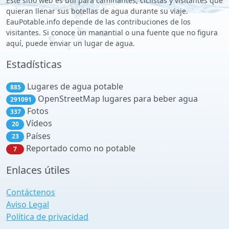
Este sitio web es útil para caminantes, ciclistas y visitantes que
quieran llenar sus botellas de agua durante su viaje.
EauPotable.info depende de las contribuciones de los
visitantes. Si conoce un manantial o una fuente que no figura
aquí, puede enviar un lugar de agua.
Estadísticas
Lugares de agua potable
885
OpenStreetMap lugares para beber agua
291091
Fotos
337
Vídeos
20
Países
23
Reportado como no potable
7
Enlaces útiles
Contáctenos
Aviso Legal
Política de privacidad