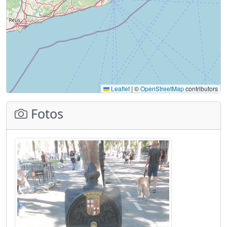
Leaflet
|
©
OpenStreetMap
contributors
Fotos