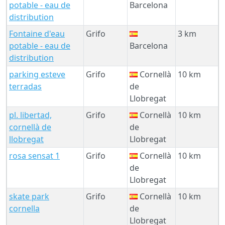
potable - eau de
Barcelona
distribution
Fontaine d'eau
Grifo
3 km
potable - eau de
Barcelona
distribution
parking esteve
Grifo
Cornellà
10 km
terradas
de
Llobregat
pl. libertad,
Grifo
Cornellà
10 km
cornellà de
de
llobregat
Llobregat
rosa sensat 1
Grifo
Cornellà
10 km
de
Llobregat
skate park
Grifo
Cornellà
10 km
cornella
de
Llobregat