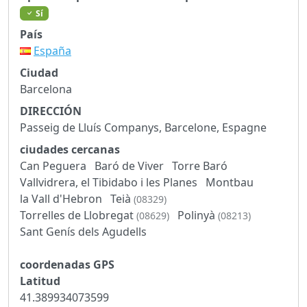
Sí
País
España
Ciudad
Barcelona
DIRECCIÓN
Passeig de Lluís Companys, Barcelone, Espagne
ciudades cercanas
Can Peguera
Baró de Viver
Torre Baró
Vallvidrera, el Tibidabo i les Planes
Montbau
la Vall d'Hebron
Teià
(08329)
Torrelles de Llobregat
Polinyà
(08629)
(08213)
Sant Genís dels Agudells
coordenadas GPS
Latitud
41.389934073599