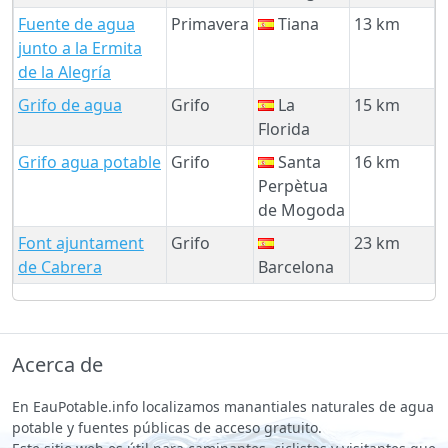
Fuente de agua
Primavera
Tiana
13 km
junto a la Ermita
de la Alegría
Grifo de agua
Grifo
La
15 km
Florida
Grifo agua potable
Grifo
Santa
16 km
Perpètua
de Mogoda
Font ajuntament
Grifo
23 km
de Cabrera
Barcelona
Acerca de
En EauPotable.info localizamos manantiales naturales de agua
potable y fuentes públicas de acceso gratuito.