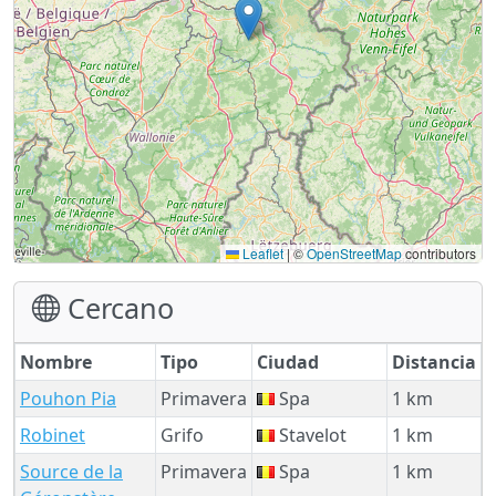
Leaflet
|
©
OpenStreetMap
contributors
Cercano
Nombre
Tipo
Ciudad
Distancia
Pouhon Pia
Primavera
Spa
1 km
Robinet
Grifo
Stavelot
1 km
Source de la
Primavera
Spa
1 km