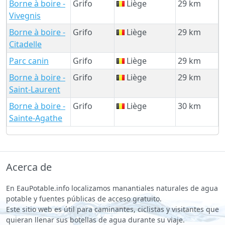
Borne à boire -
Grifo
Liège
29 km
Vivegnis
Borne à boire -
Grifo
Liège
29 km
Citadelle
Parc canin
Grifo
Liège
29 km
Borne à boire -
Grifo
Liège
29 km
Saint-Laurent
Borne à boire -
Grifo
Liège
30 km
Sainte-Agathe
Acerca de
En EauPotable.info localizamos manantiales naturales de agua
potable y fuentes públicas de acceso gratuito.
Este sitio web es útil para caminantes, ciclistas y visitantes que
quieran llenar sus botellas de agua durante su viaje.