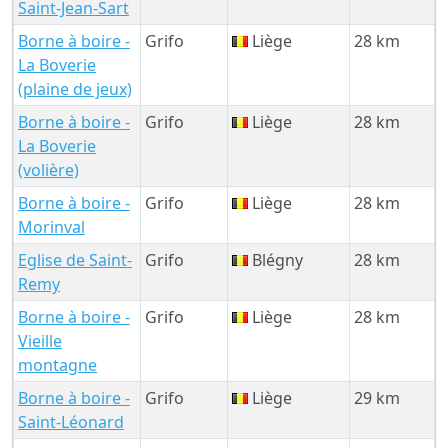
Saint-Jean-Sart
Borne à boire -
Grifo
Liège
28 km
La Boverie
(plaine de jeux)
Borne à boire -
Grifo
Liège
28 km
La Boverie
(volière)
Borne à boire -
Grifo
Liège
28 km
Morinval
Eglise de Saint-
Grifo
Blégny
28 km
Remy
Borne à boire -
Grifo
Liège
28 km
Vieille
montagne
Borne à boire -
Grifo
Liège
29 km
Saint-Léonard