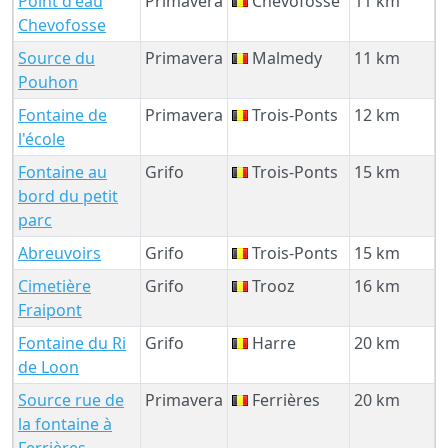
Point d'eau
Primavera
Chevofosse
11 km
Chevofosse
Source du
Primavera
Malmedy
11 km
Pouhon
Fontaine de
Primavera
Trois-Ponts
12 km
l'école
Fontaine au
Grifo
Trois-Ponts
15 km
bord du petit
parc
Abreuvoirs
Grifo
Trois-Ponts
15 km
Cimetière
Grifo
Trooz
16 km
Fraipont
Fontaine du Ri
Grifo
Harre
20 km
de Loon
Source rue de
Primavera
Ferrières
20 km
la fontaine à
Ferrières