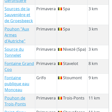
Géronstère
Sources de la
Primavera
Spa
3 km
Sauvenière et
de Groesbeeck
Pouhon "Aux
Primavera
Spa
3 km
Armes
d'Autriche"
Source du
Primavera
Nivezé (Spa)
3 km
Tonnelet
Fontaine Grand
Primavera
Stavelot
8 km
Coo
Fontaine
Grifo
Stoumont
9 km
publique eau
Monceau
Pouhon de
Primavera
Trois-Ponts
11 km
Trois-Ponts