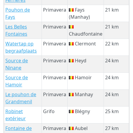
Pouhon de
Primavera
Fays
21 km
Fays
(Manhay)
Les Belles
Primavera
21 km
Fontaines
Chaudfontaine
Watertap op
Primavera
Clermont
22 km
begraafplaats
Source de
Primavera
Heyd
24 km
Ninane
Source de
Primavera
Hamoir
24 km
Hamoir
Le pouhon de
Primavera
Manhay
24 km
Grandmenil
Robinet
Grifo
Blégny
25 km
extérieur
Fontaine de
Primavera
Aubel
27 km