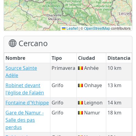
Leaflet
|
©
OpenStreetMap
contributors
Cercano
Nombre
Tipo
Ciudad
Distancia
Source Sainte
Primavera
Anhée
10 km
Adèle
Robinet devant
Grifo
Onhaye
13 km
l'église de Falaën
Fontaine d'Ychippe
Grifo
Leignon
14 km
Gare de Namur -
Grifo
Namur
18 km
Salle des pas
perdus