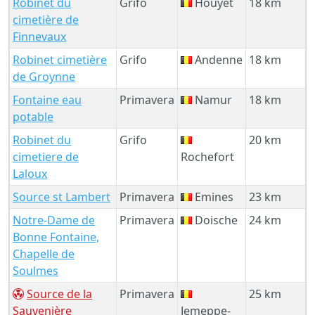
Robinet du
Grifo
Houyet
18 km
cimetière de
Finnevaux
Robinet cimetière
Grifo
Andenne
18 km
de Groynne
Fontaine eau
Primavera
Namur
18 km
potable
Robinet du
Grifo
20 km
cimetiere de
Rochefort
Laloux
Source st Lambert
Primavera
Emines
23 km
Notre-Dame de
Primavera
Doische
24 km
Bonne Fontaine,
Chapelle de
Soulmes
Source de la
Primavera
25 km
Sauvenière
Jemeppe-