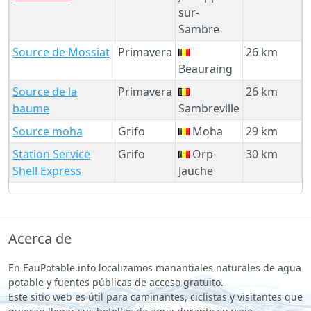
sur-
Sambre
Source de Mossiat
Primavera
26 km
Beauraing
Source de la
Primavera
26 km
baume
Sambreville
Source moha
Grifo
Moha
29 km
Station Service
Grifo
Orp-
30 km
Shell Express
Jauche
Acerca de
En EauPotable.info localizamos manantiales naturales de agua
potable y fuentes públicas de acceso gratuito.
Este sitio web es útil para caminantes, ciclistas y visitantes que