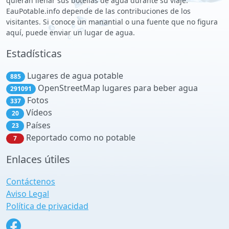
quieran llenar sus botellas de agua durante su viaje.
EauPotable.info depende de las contribuciones de los
visitantes. Si conoce un manantial o una fuente que no figura
aquí, puede enviar un lugar de agua.
Estadísticas
Lugares de agua potable
885
OpenStreetMap lugares para beber agua
291091
Fotos
337
Vídeos
20
Países
23
Reportado como no potable
7
Enlaces útiles
Contáctenos
Aviso Legal
Política de privacidad