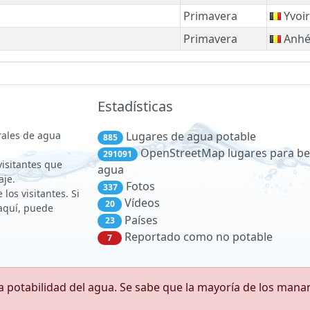
Primavera
Yvoir
Primavera
Anhé
Estadísticas
rales de agua
Lugares de agua potable
885
OpenStreetMap lugares para be
291091
 visitantes que
agua
aje.
Fotos
337
los visitantes. Si
Vídeos
20
aquí, puede
Países
23
Reportado como no potable
7
 potabilidad del agua. Se sabe que la mayoría de los man