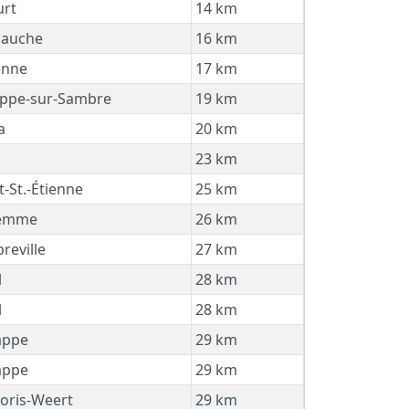
urt
14 km
Jauche
16 km
nne
17 km
ppe-sur-Sambre
19 km
a
20 km
23 km
-St.-Étienne
25 km
emme
26 km
eville
27 km
l
28 km
l
28 km
ppe
29 km
ppe
29 km
Joris-Weert
29 km