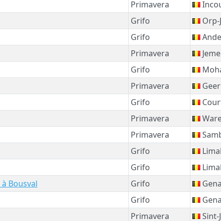
Primavera
Inco
Grifo
Orp-
Grifo
Ande
Primavera
Jeme
Grifo
Moh
Primavera
Geer
Grifo
Court
Primavera
War
Primavera
Sambr
Grifo
Lima
Grifo
Lima
 à Bousval
Grifo
Gena
Grifo
Gena
Primavera
Sint-