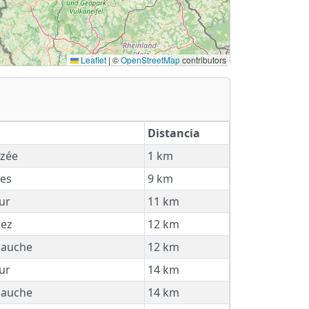
Leaflet
|
©
OpenStreetMap
contributors
Distancia
zée
1 km
es
9 km
ur
11 km
ez
12 km
Jauche
12 km
ur
14 km
Jauche
14 km