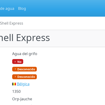
 de agua
Blog
 Shell Express
hell Express
Agua del grifo
No
Desconocido
Desconocido
Bélgica
1350
Orp-Jauche