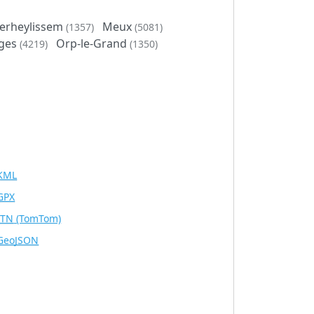
erheylissem
Meux
(1357)
(5081)
ges
Orp-le-Grand
(4219)
(1350)
KML
GPX
ITN
(TomTom)
GeoJSON