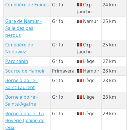
Cimetière de Enines
Grifo
Orp-
24 km
Jauche
Gare de Namur -
Grifo
Namur
25 km
Salle des pas
perdus
Cimetière de
Grifo
Orp-
25 km
Noduwez
Jauche
Parc canin
Grifo
Liège
27 km
Source de Hamoir
Primavera
Hamoir
28 km
Borne à boire -
Grifo
Liège
28 km
Saint-Laurent
Borne à boire -
Grifo
Liège
28 km
Sainte-Agathe
Borne à boire - La
Grifo
Liège
29 km
Boverie (plaine de
jeux)