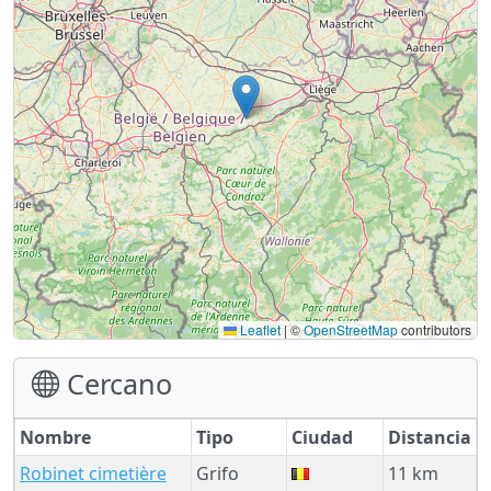
Leaflet
|
©
OpenStreetMap
contributors
Cercano
Nombre
Tipo
Ciudad
Distancia
Robinet cimetière
Grifo
11 km