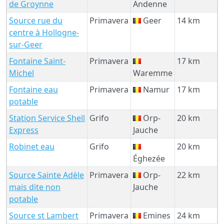
de Groynne
Andenne
Source rue du
Primavera
Geer
14 km
centre à Hollogne-
sur-Geer
Fontaine Saint-
Primavera
17 km
Michel
Waremme
Fontaine eau
Primavera
Namur
17 km
potable
Station Service Shell
Grifo
Orp-
20 km
Express
Jauche
Robinet eau
Grifo
20 km
Éghezée
Source Sainte Adèle
Primavera
Orp-
22 km
mais dite non
Jauche
potable
Source st Lambert
Primavera
Emines
24 km