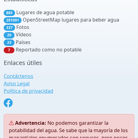
Lugares de agua potable
885
OpenStreetMap lugares para beber agua
291091
Fotos
337
Vídeos
20
Países
23
Reportado como no potable
7
Enlaces útiles
Contáctenos
Aviso Legal
Política de privacidad
Advertencia:
No podemos garantizar la
potabilidad del agua. Se sabe que la mayoría de los
manantiales enumerados son seguros, pero pocos