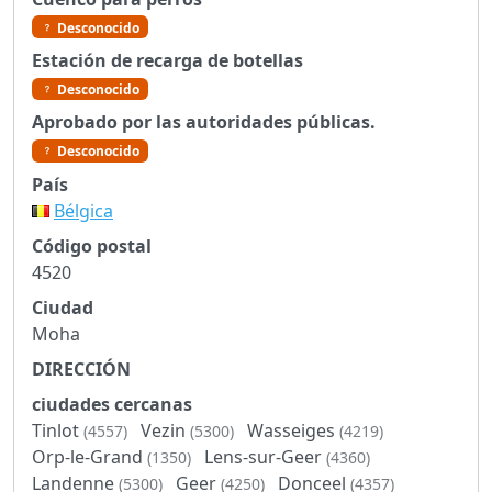
Desconocido
Estación de recarga de botellas
Desconocido
Aprobado por las autoridades públicas.
Desconocido
País
Bélgica
Código postal
4520
Ciudad
Moha
DIRECCIÓN
ciudades cercanas
Tinlot
Vezin
Wasseiges
(4557)
(5300)
(4219)
Orp-le-Grand
Lens-sur-Geer
(1350)
(4360)
Landenne
Geer
Donceel
(5300)
(4250)
(4357)