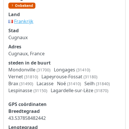
Onbekend
Land
Frankrijk
Stad
Cugnaux
Adres
Cugnaux, France
steden in de buurt
Mondonville
Longages
(31700)
(31410)
Vernet
Lapeyrouse-Fossat
(31810)
(31180)
Brax
Lacasse
Noé
Seilh
(31490)
(31410)
(31840)
Lespinasse
Lagardelle-sur-Lèze
(31150)
(31870)
GPS coördinaten
Breedtegraad
43.537858482442
Lengtegraad