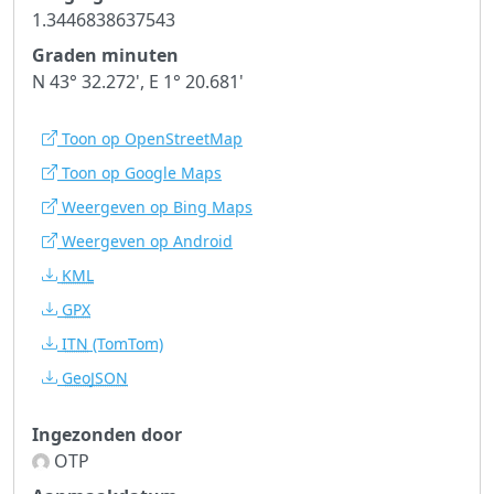
1.3446838637543
Graden minuten
N 43° 32.272', E 1° 20.681'
Toon op OpenStreetMap
Toon op Google Maps
Weergeven op Bing Maps
Weergeven op Android
KML
GPX
ITN
(TomTom)
GeoJSON
Ingezonden door
OTP