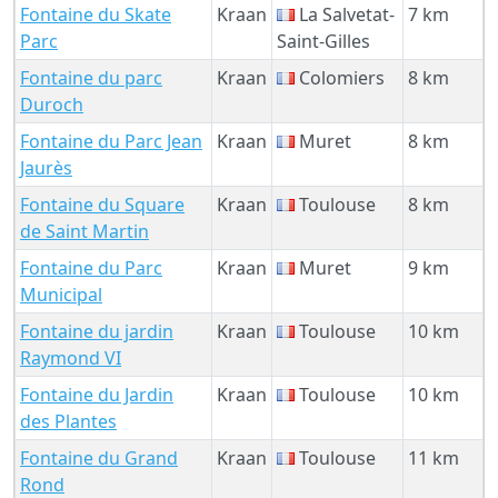
Fontaine du Skate
Kraan
La Salvetat-
7 km
Parc
Saint-Gilles
Fontaine du parc
Kraan
Colomiers
8 km
Duroch
Fontaine du Parc Jean
Kraan
Muret
8 km
Jaurès
Fontaine du Square
Kraan
Toulouse
8 km
de Saint Martin
Fontaine du Parc
Kraan
Muret
9 km
Municipal
Fontaine du jardin
Kraan
Toulouse
10 km
Raymond VI
Fontaine du Jardin
Kraan
Toulouse
10 km
des Plantes
Fontaine du Grand
Kraan
Toulouse
11 km
Rond