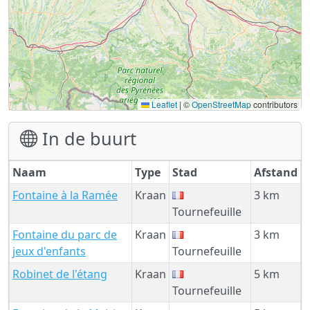
Leaflet
|
©
OpenStreetMap
contributors
In de buurt
Naam
Type
Stad
Afstand
Fontaine à la Ramée
Kraan
3 km
Tournefeuille
Fontaine du parc de
Kraan
3 km
jeux d'enfants
Tournefeuille
Robinet de l'étang
Kraan
5 km
Tournefeuille