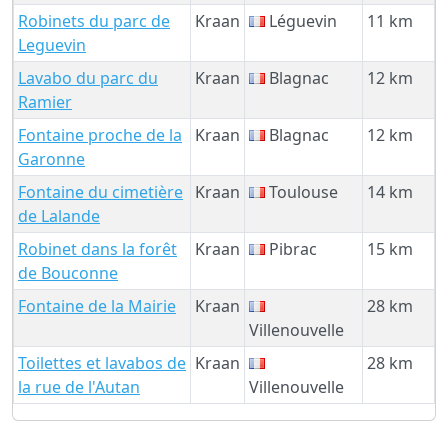
Robinets du parc de
Kraan
Léguevin
11 km
Leguevin
Lavabo du parc du
Kraan
Blagnac
12 km
Ramier
Fontaine proche de la
Kraan
Blagnac
12 km
Garonne
Fontaine du cimetière
Kraan
Toulouse
14 km
de Lalande
Robinet dans la forêt
Kraan
Pibrac
15 km
de Bouconne
Fontaine de la Mairie
Kraan
28 km
Villenouvelle
Toilettes et lavabos de
Kraan
28 km
la rue de l'Autan
Villenouvelle