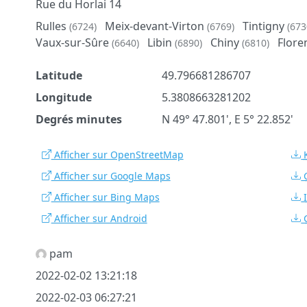
Rue du Horlai 14
Rulles
Meix-devant-Virton
Tintigny
(6724)
(6769)
(673
Vaux-sur-Sûre
Libin
Chiny
Flore
(6640)
(6890)
(6810)
Latitude
49.796681286707
Longitude
5.3808663281202
Degrés minutes
N 49° 47.801', E 5° 22.852'
Afficher sur OpenStreetMap
Afficher sur Google Maps
Afficher sur Bing Maps
Afficher sur Android
pam
2022-02-02 13:21:18
2022-02-03 06:27:21