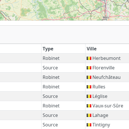
Type
Ville
Robinet
Herbeumont
Source
Florenville
Robinet
Neufchâteau
Robinet
Rulles
Source
Léglise
Robinet
Vaux-sur-Sûre
Source
Lahage
Source
Tintigny