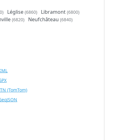
Léglise
Libramont
0)
(6860)
(6800)
nville
Neufchâteau
(6820)
(6840)
KML
GPX
ITN
(TomTom)
GeoJSON