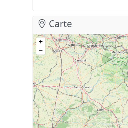
Carte
+
−