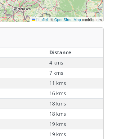
Leaflet
|
©
OpenStreetMap
contributors
Distance
4 kms
7 kms
11 kms
16 kms
18 kms
18 kms
19 kms
19 kms