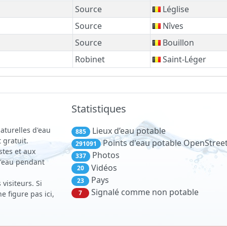
Source
Léglise
Source
Nîves
Source
Bouillon
Robinet
Saint-Léger
Statistiques
aturelles d'eau
Lieux d’eau potable
885
 gratuit.
Points d'eau potable OpenStre
291091
stes et aux
Photos
337
 d'eau pendant
Vidéos
20
Pays
23
visiteurs. Si
Signalé comme non potable
7
 figure pas ici,