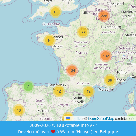
10
226
66
16
132
134
88
2
12
74
18
12
Leaflet
|
©
OpenStreetMap
contributors
4
2009-2026 © EauPotable.info v7.1
|
Développé avec
à Wanlin (Houyet) en Belgique