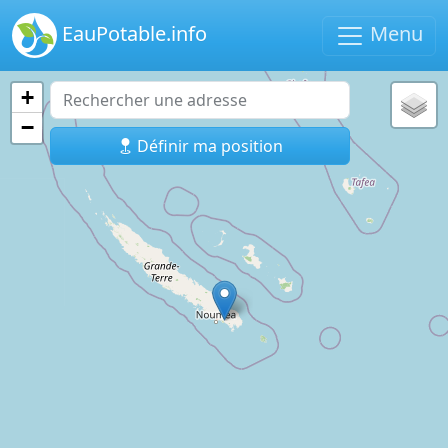
EauPotable.info
Menu
+
−
Définir ma position