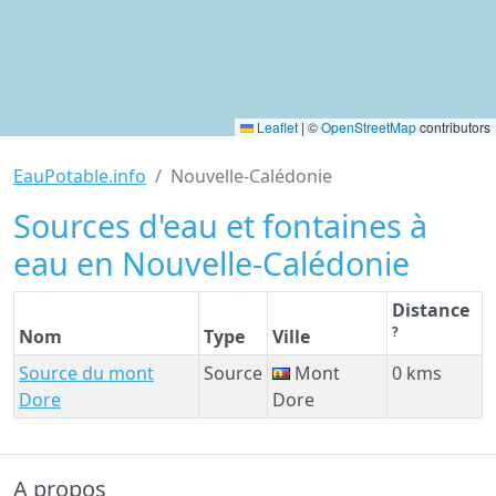
Leaflet
|
©
OpenStreetMap
contributors
EauPotable.info
Nouvelle-Calédonie
Sources d'eau et fontaines à
eau en Nouvelle-Calédonie
Distance
?
Nom
Type
Ville
Source du mont
Source
Mont
0 kms
Dore
Dore
A propos