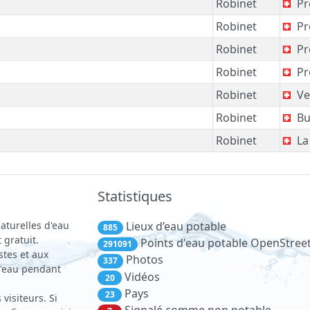
Robinet
Pr
Robinet
Pr
Robinet
Pr
Robinet
Pr
Robinet
Ve
Robinet
Bu
Robinet
La
Statistiques
aturelles d'eau
Lieux d’eau potable
885
 gratuit.
Points d'eau potable OpenStre
291091
stes et aux
Photos
337
 d'eau pendant
Vidéos
20
Pays
23
visiteurs. Si
Signalé comme non potable