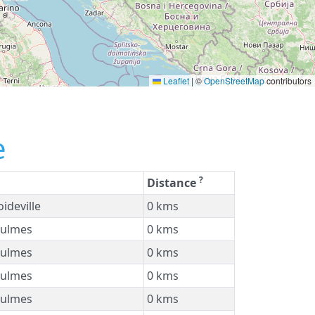
Leaflet
|
©
OpenStreetMap
contributors
e
?
Distance
ideville
0 kms
ulmes
0 kms
ulmes
0 kms
ulmes
0 kms
ulmes
0 kms