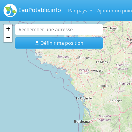
EauPotable.info
Par pays
Ajouter un poin
+
−
Définir ma position