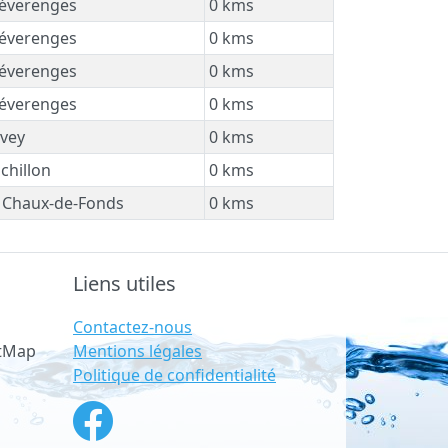
éverenges
0 kms
éverenges
0 kms
éverenges
0 kms
éverenges
0 kms
vey
0 kms
chillon
0 kms
 Chaux-de-Fonds
0 kms
Liens utiles
Contactez-nous
Mentions légales
etMap
Politique de confidentialité