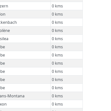
zern
0 kms
lon
0 kms
ckenbach
0 kms
olène
0 kms
silea
0 kms
be
0 kms
be
0 kms
be
0 kms
be
0 kms
be
0 kms
be
0 kms
ans-Montana
0 kms
xon
0 kms