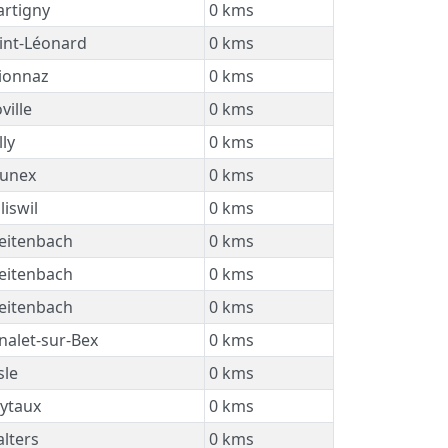
rtigny
0 kms
int-Léonard
0 kms
ionnaz
0 kms
ville
0 kms
ly
0 kms
unex
0 kms
iswil
0 kms
eitenbach
0 kms
eitenbach
0 kms
eitenbach
0 kms
nalet-sur-Bex
0 kms
sle
0 kms
ytaux
0 kms
lters
0 kms