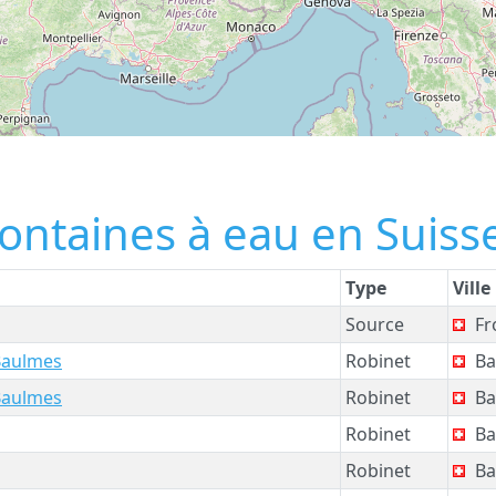
fontaines à eau en Suiss
Type
Ville
Source
Fro
Baulmes
Robinet
Ba
Baulmes
Robinet
Ba
Robinet
Ba
Robinet
Ba