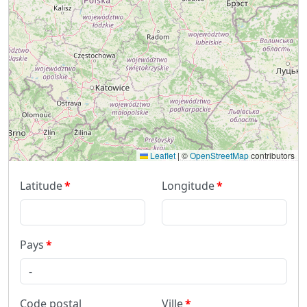
Leaflet
|
©
OpenStreetMap
contributors
Latitude
Longitude
Pays
Code postal
Ville