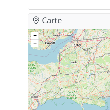
Carte
+
−