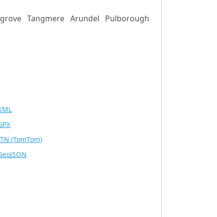
grove
Tangmere
Arundel
Pulborough
KML
GPX
ITN
(TomTom)
GeoJSON