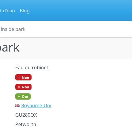
t d'eau
Blog
 inside park
park
Eau du robinet
Non
Non
Oui
Royaume-Uni
GU280QX
Petworth