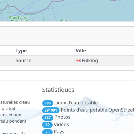
Type
Ville
Source
Fulking
Statistiques
aturelles d'eau
Lieux d’eau potable
885
 gratuit.
Points d'eau potable OpenStre
291091
stes et aux
Photos
337
 d'eau pendant
Vidéos
20
Pays
23
visiteurs. Si