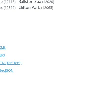
le
Ballston Spa
(12118)
(12020)
gs
Clifton Park
(12866)
(12065)
KML
GPX
ITN
(TomTom)
GeoJSON