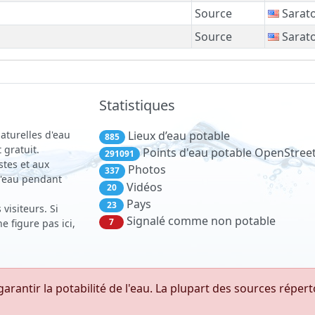
Source
Sarato
Source
Sarato
Statistiques
aturelles d'eau
Lieux d’eau potable
885
 gratuit.
Points d'eau potable OpenStre
291091
stes et aux
Photos
337
 d'eau pendant
Vidéos
20
Pays
23
visiteurs. Si
Signalé comme non potable
7
 figure pas ici,
antir la potabilité de l'eau. La plupart des sources réper