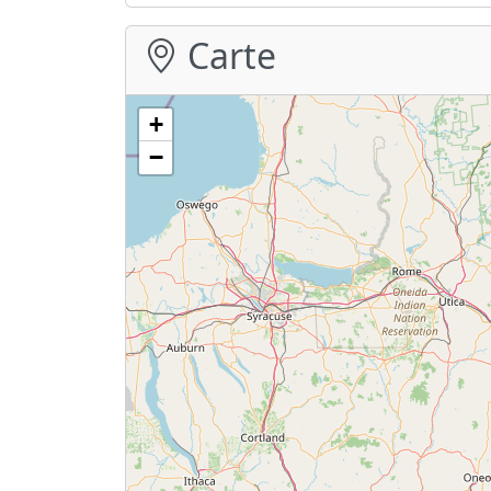
Carte
+
−