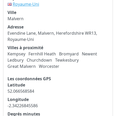
Royaume-Uni
Ville
Malvern
Adresse
Evendine Lane, Malvern, Herefordshire WR13,
Royaume-Uni
Villes à proximité
Kempsey
Fernhill Heath
Bromyard
Newent
Ledbury
Churchdown
Tewkesbury
Great Malvern
Worcester
Les coordonnées GPS
Latitude
52.066568584
Longitude
-2.34226845586
Degrés minutes