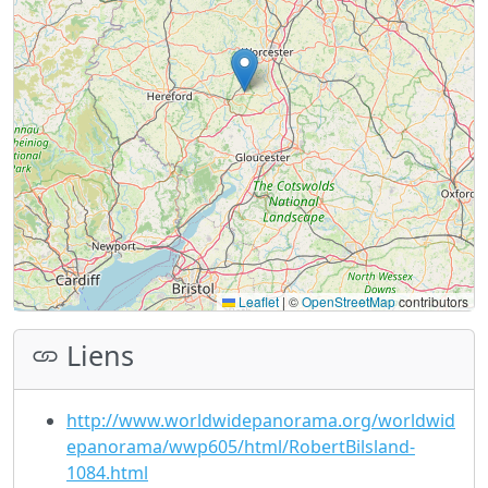
Leaflet
|
©
OpenStreetMap
contributors
Liens
http://www.worldwidepanorama.org/worldwid
epanorama/wwp605/html/RobertBilsland-
1084.html