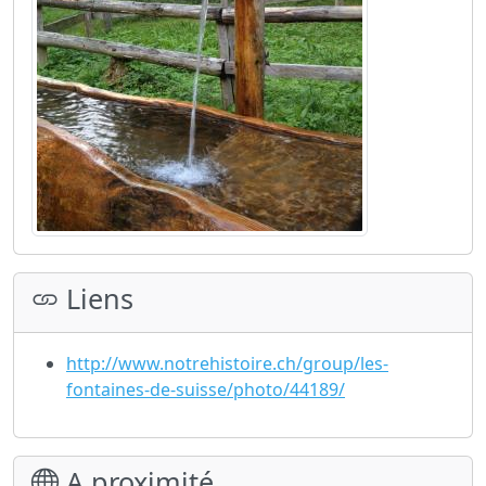
Liens
http://www.notrehistoire.ch/group/les-
fontaines-de-suisse/photo/44189/
A proximité