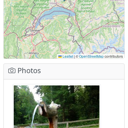
Leaflet
|
©
OpenStreetMap
contributors
Photos