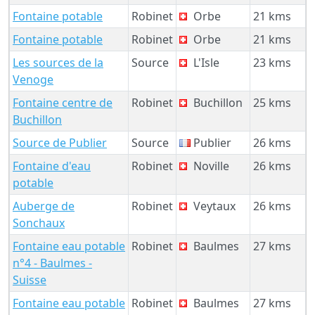
Fontaine potable
Robinet
Orbe
21 kms
Fontaine potable
Robinet
Orbe
21 kms
Les sources de la
Source
L'Isle
23 kms
Venoge
Fontaine centre de
Robinet
Buchillon
25 kms
Buchillon
Source de Publier
Source
Publier
26 kms
Fontaine d'eau
Robinet
Noville
26 kms
potable
Auberge de
Robinet
Veytaux
26 kms
Sonchaux
Fontaine eau potable
Robinet
Baulmes
27 kms
n°4 - Baulmes -
Suisse
Fontaine eau potable
Robinet
Baulmes
27 kms