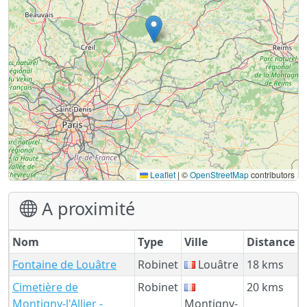
Leaflet
|
©
OpenStreetMap
contributors
A proximité
Nom
Type
Ville
Distance
Fontaine de Louâtre
Robinet
Louâtre
18 kms
Cimetière de
Robinet
20 kms
Montigny-l'Allier -
Montigny-