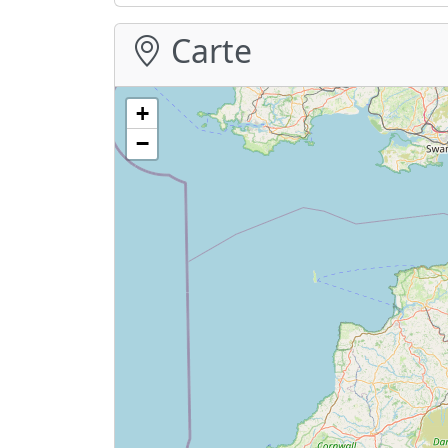
Carte
+
−