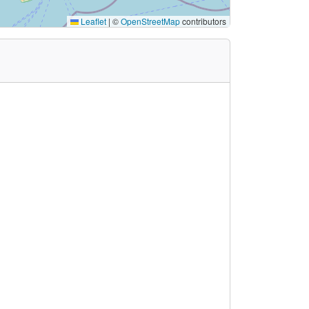
Leaflet
|
©
OpenStreetMap
contributors