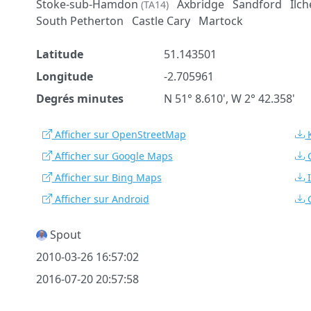
Stoke-sub-Hamdon
Axbridge
Sandford
Ilch
(TA14)
South Petherton
Castle Cary
Martock
Latitude
51.143501
Longitude
-2.705961
Degrés minutes
N 51° 8.610', W 2° 42.358'
Afficher sur OpenStreetMap
Afficher sur Google Maps
Afficher sur Bing Maps
Afficher sur Android
Spout
2010-03-26 16:57:02
2016-07-20 20:57:58