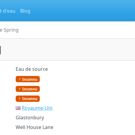
t d'eau
Blog
e Spring
g
Eau de source
Inconnu
Inconnu
Inconnu
Royaume-Uni
Glastonbury
Well House Lane