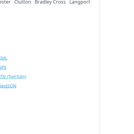
ester
Clutton
Bradley Cross
Langport
KML
GPX
ITN
(TomTom)
GeoJSON