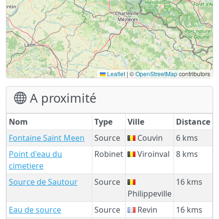
Leaflet
|
©
OpenStreetMap
contributors
A proximité
Nom
Type
Ville
Distance
Fontaine Saint Meen
Source
Couvin
6 kms
Point d'eau du
Robinet
Viroinval
8 kms
cimetiere
Source de Sautour
Source
16 kms
Philippeville
Eau de source
Source
Revin
16 kms