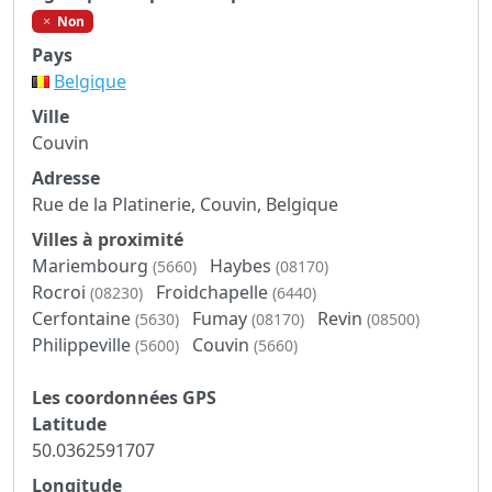
Non
Pays
Belgique
Ville
Couvin
Adresse
Rue de la Platinerie, Couvin, Belgique
Villes à proximité
Mariembourg
Haybes
(5660)
(08170)
Rocroi
Froidchapelle
(08230)
(6440)
Cerfontaine
Fumay
Revin
(5630)
(08170)
(08500)
Philippeville
Couvin
(5600)
(5660)
Les coordonnées GPS
Latitude
50.0362591707
Longitude