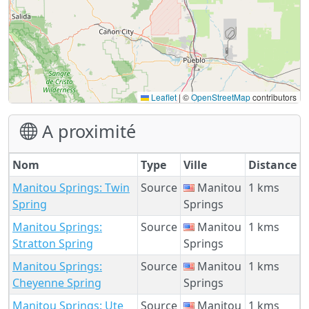
Leaflet
|
©
OpenStreetMap
contributors
A proximité
Nom
Type
Ville
Distance
Manitou Springs: Twin
Source
Manitou
1 kms
Spring
Springs
Manitou Springs:
Source
Manitou
1 kms
Stratton Spring
Springs
Manitou Springs:
Source
Manitou
1 kms
Cheyenne Spring
Springs
Manitou Springs: Ute
Source
Manitou
1 kms