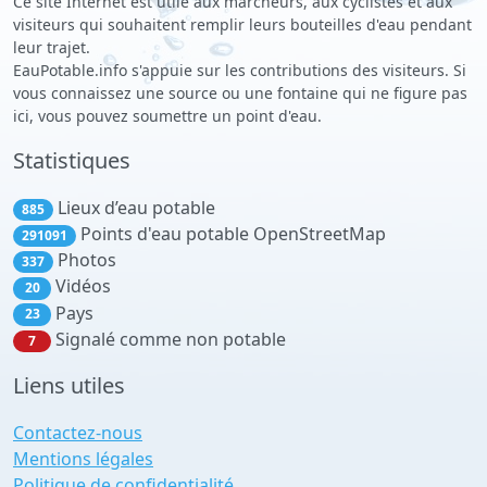
Ce site Internet est utile aux marcheurs, aux cyclistes et aux
visiteurs qui souhaitent remplir leurs bouteilles d'eau pendant
leur trajet.
EauPotable.info s'appuie sur les contributions des visiteurs. Si
vous connaissez une source ou une fontaine qui ne figure pas
ici, vous pouvez soumettre un point d'eau.
Statistiques
Lieux d’eau potable
885
Points d'eau potable OpenStreetMap
291091
Photos
337
Vidéos
20
Pays
23
Signalé comme non potable
7
Liens utiles
Contactez-nous
Mentions légales
Politique de confidentialité