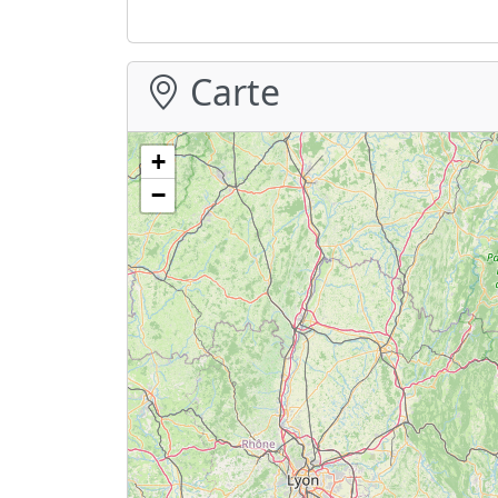
Carte
+
−