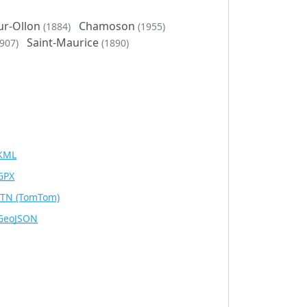
sur-Ollon
Chamoson
(1884)
(1955)
Saint-Maurice
907)
(1890)
KML
GPX
ITN
(TomTom)
GeoJSON