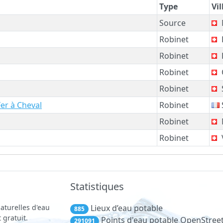
Type
Vil
Source
Robinet
Robinet
Robinet
Robinet
Fer à Cheval
Robinet
Robinet
Robinet
Statistiques
aturelles d'eau
Lieux d’eau potable
885
 gratuit.
Points d'eau potable OpenStre
291091