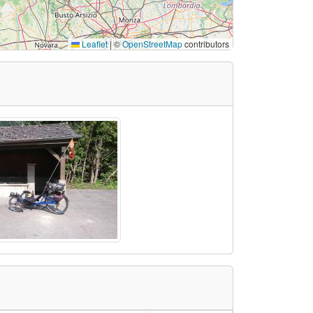
Leaflet
|
©
OpenStreetMap
contributors