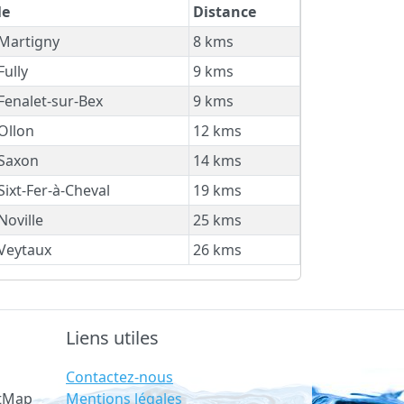
le
Distance
Martigny
8 kms
Fully
9 kms
Fenalet-sur-Bex
9 kms
Ollon
12 kms
Saxon
14 kms
Sixt-Fer-à-Cheval
19 kms
Noville
25 kms
Veytaux
26 kms
Liens utiles
Contactez-nous
Mentions légales
etMap