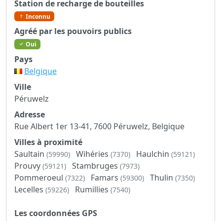
Station de recharge de bouteilles
Inconnu
Agréé par les pouvoirs publics
Oui
Pays
Belgique
Ville
Péruwelz
Adresse
Rue Albert 1er 13-41, 7600 Péruwelz, Belgique
Villes à proximité
Saultain
Wihéries
Haulchin
(59990)
(7370)
(59121)
Prouvy
Stambruges
(59121)
(7973)
Pommeroeul
Famars
Thulin
(7322)
(59300)
(7350)
Lecelles
Rumillies
(59226)
(7540)
Les coordonnées GPS