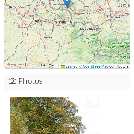
Leaflet
|
©
OpenStreetMap
contributors
Photos