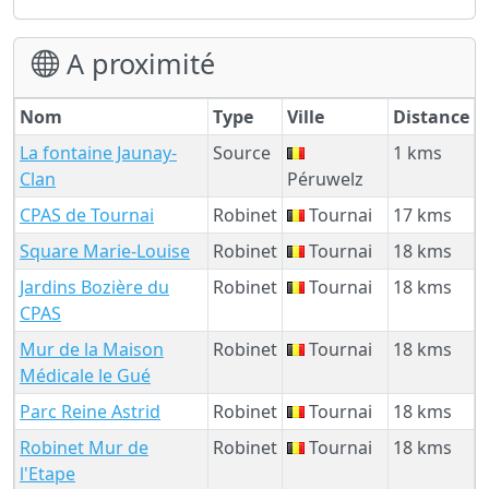
A proximité
Nom
Type
Ville
Distance
La fontaine Jaunay-
Source
1 kms
Clan
Péruwelz
CPAS de Tournai
Robinet
Tournai
17 kms
Square Marie-Louise
Robinet
Tournai
18 kms
Jardins Bozière du
Robinet
Tournai
18 kms
CPAS
Mur de la Maison
Robinet
Tournai
18 kms
Médicale le Gué
Parc Reine Astrid
Robinet
Tournai
18 kms
Robinet Mur de
Robinet
Tournai
18 kms
l'Etape