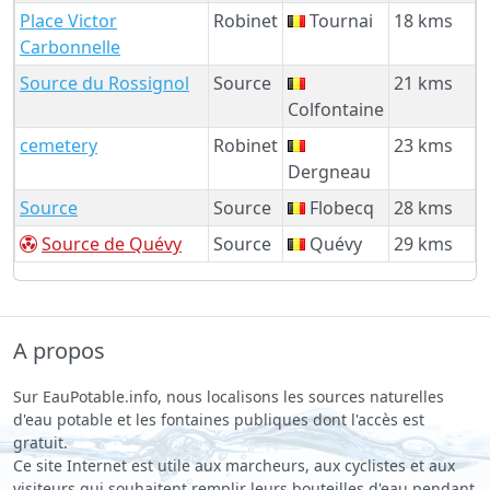
Place Victor
Robinet
Tournai
18 kms
Carbonnelle
Source du Rossignol
Source
21 kms
Colfontaine
cemetery
Robinet
23 kms
Dergneau
Source
Source
Flobecq
28 kms
Source de Quévy
Source
Quévy
29 kms
A propos
Sur EauPotable.info, nous localisons les sources naturelles
d'eau potable et les fontaines publiques dont l'accès est
gratuit.
Ce site Internet est utile aux marcheurs, aux cyclistes et aux
visiteurs qui souhaitent remplir leurs bouteilles d'eau pendant