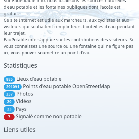
Sur EauPotable.info, nous localisons les sources naturelles
d'eau potable et les fontaines publiques dont l'accès est
gratuit.
Ce site Internet est utile aux marcheurs, aux cyclistes et aux
visiteurs qui souhaitent remplir leurs bouteilles d'eau pendant
leur trajet.
EauPotable.info s'appuie sur les contributions des visiteurs. Si
vous connaissez une source ou une fontaine qui ne figure pas
ici, vous pouvez soumettre un point d'eau.
Statistiques
Lieux d’eau potable
885
Points d'eau potable OpenStreetMap
291091
Photos
337
Vidéos
20
Pays
23
Signalé comme non potable
7
Liens utiles