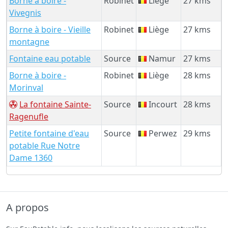
Borne à boire -
Robinet
Liège
27 kms
Vivegnis
Borne à boire - Vieille
Robinet
Liège
27 kms
montagne
Fontaine eau potable
Source
Namur
27 kms
Borne à boire -
Robinet
Liège
28 kms
Morinval
La fontaine Sainte-
Source
Incourt
28 kms
Ragenufle
Petite fontaine d'eau
Source
Perwez
29 kms
potable Rue Notre
Dame 1360
A propos