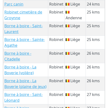
Parc canin
Robinet
Liège
24 kms
Robinet cimetière de
Robinet
25 kms
Groynne
Andenne
Borne à boire - Saint-
Robinet
Liège
25 kms
Laurent
Borne à boire - Sainte-
Robinet
Liège
25 kms
Agathe
Borne à boire -
Robinet
Liège
26 kms
Citadelle
Borne à boire - La
Robinet
Liège
26 kms
Boverie (volière)
Borne à boire - La
Robinet
Liège
26 kms
Boverie (plaine de jeux)
Borne à boire - Saint-
Robinet
Liège
27 kms
Léonard