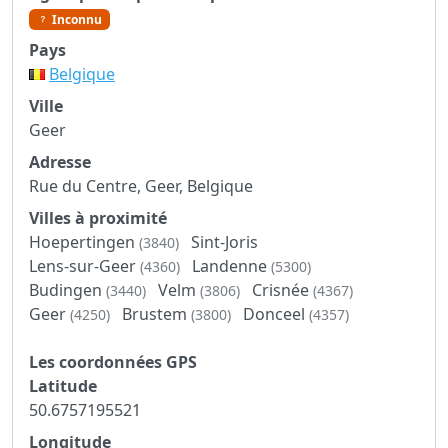
Inconnu
Pays
Belgique
Ville
Geer
Adresse
Rue du Centre, Geer, Belgique
Villes à proximité
Hoepertingen
Sint-Joris
(3840)
Lens-sur-Geer
Landenne
(4360)
(5300)
Budingen
Velm
Crisnée
(3440)
(3806)
(4367)
Geer
Brustem
Donceel
(4250)
(3800)
(4357)
Les coordonnées GPS
Latitude
50.6757195521
Longitude