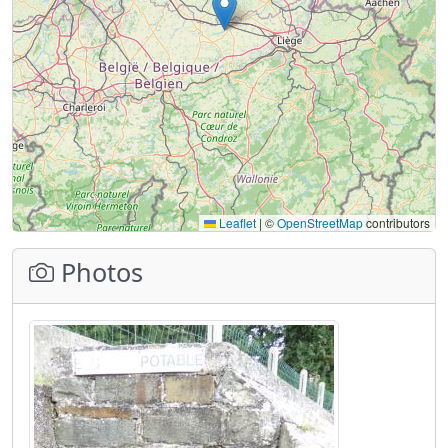
Leaflet
|
©
OpenStreetMap
contributors
Photos