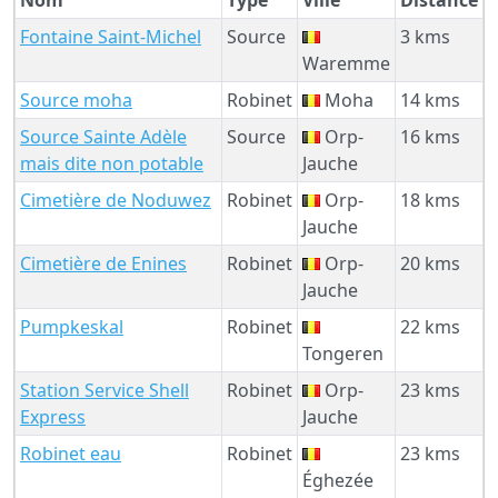
Fontaine Saint-Michel
Source
3 kms
Waremme
Source moha
Robinet
Moha
14 kms
Source Sainte Adèle
Source
Orp-
16 kms
mais dite non potable
Jauche
Cimetière de Noduwez
Robinet
Orp-
18 kms
Jauche
Cimetière de Enines
Robinet
Orp-
20 kms
Jauche
Pumpkeskal
Robinet
22 kms
Tongeren
Station Service Shell
Robinet
Orp-
23 kms
Express
Jauche
Robinet eau
Robinet
23 kms
Éghezée