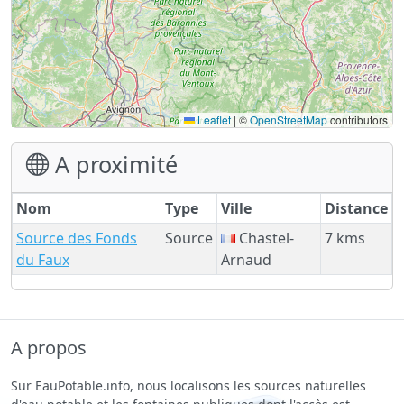
Leaflet
|
©
OpenStreetMap
contributors
A proximité
Nom
Type
Ville
Distance
Source des Fonds
Source
Chastel-
7 kms
du Faux
Arnaud
A propos
Sur EauPotable.info, nous localisons les sources naturelles