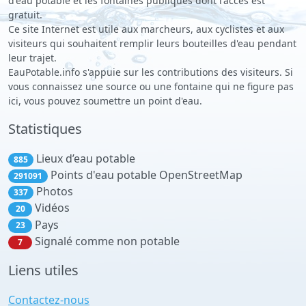
d'eau potable et les fontaines publiques dont l'accès est
gratuit.
Ce site Internet est utile aux marcheurs, aux cyclistes et aux
visiteurs qui souhaitent remplir leurs bouteilles d'eau pendant
leur trajet.
EauPotable.info s'appuie sur les contributions des visiteurs. Si
vous connaissez une source ou une fontaine qui ne figure pas
ici, vous pouvez soumettre un point d'eau.
Statistiques
Lieux d’eau potable
885
Points d'eau potable OpenStreetMap
291091
Photos
337
Vidéos
20
Pays
23
Signalé comme non potable
7
Liens utiles
Contactez-nous