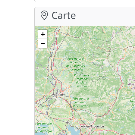
Carte
+
−