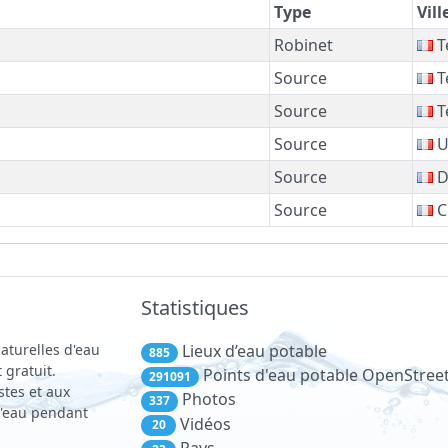
Type
Vill
Robinet
T
Source
T
Source
T
Source
U
Source
D
Source
C
Statistiques
aturelles d'eau
Lieux d’eau potable
885
 gratuit.
Points d'eau potable OpenStre
291091
stes et aux
Photos
337
 d'eau pendant
Vidéos
20
Pays