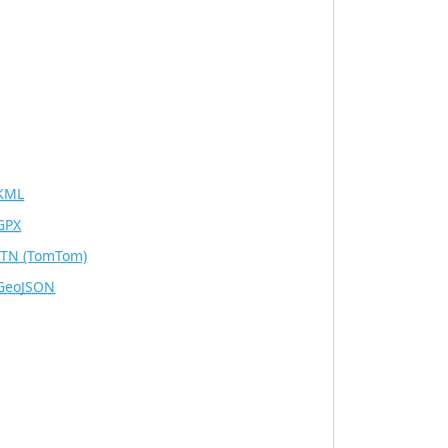
KML
GPX
ITN
(TomTom)
GeoJSON