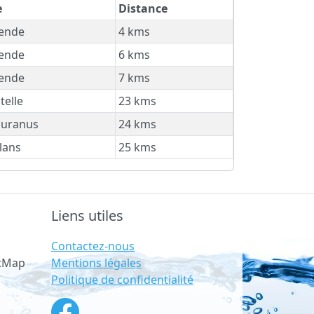
e
Distance
ende
4 kms
ende
6 kms
ende
7 kms
telle
23 kms
uranus
24 kms
lans
25 kms
Liens utiles
Contactez-nous
Mentions légales
etMap
Politique de confidentialité