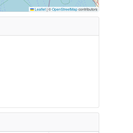
Leaflet
|
©
OpenStreetMap
contributors