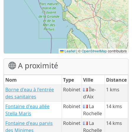
Leaflet
|
©
OpenStreetMap
contributors
A proximité
Nom
Type
Ville
Distance
Borne d'eau à l'entrée
Robinet
Île-
1 kms
des sanitaires
d'Aix
Fontaine d'eau allée
Robinet
La
14 kms
Stella Maris
Rochelle
Fontaine d'eau parvis
Robinet
La
14 kms
des Minimes
Rochelle