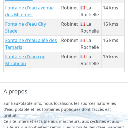
Fontaine d'eau avenue
Robinet
La
14 kms
des Minimes
Rochelle
Fontaine d'eau City
Robinet
La
15 kms
Stade
Rochelle
Fontaine d'eau allée des
Robinet
La
16 kms
Tamaris
Rochelle
Fontaine d'eau rue
Robinet
La
16 kms
Mirabeau
Rochelle
A propos
Sur EauPotable.info, nous localisons les sources naturelles
d'eau potable et les fontaines publiques dont l'accès est
gratuit.
Ce site Internet est utile aux marcheurs, aux cyclistes et aux
visiteurs qui souhaitent remplir leurs bouteilles d'eau pendant