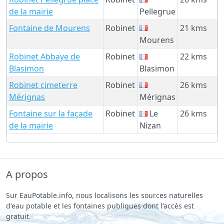
de la mairie
Pellegrue
Fontaine de Mourens
Robinet
21 kms
Mourens
Robinet Abbaye de
Robinet
22 kms
Blasimon
Blasimon
Robinet cimeterre
Robinet
26 kms
Mérignas
Mérignas
Fontaine sur la façade
Robinet
Le
26 kms
de la mairie
Nizan
A propos
Sur EauPotable.info, nous localisons les sources naturelles
d'eau potable et les fontaines publiques dont l'accès est
gratuit.