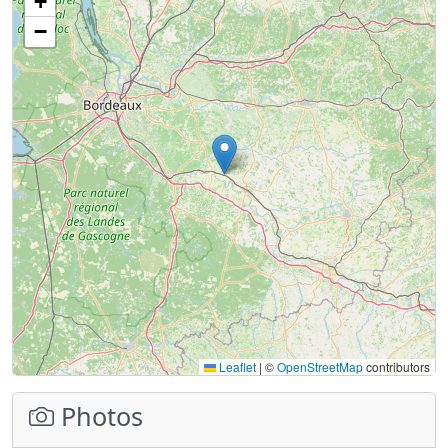
+
−
Leaflet
|
©
OpenStreetMap
contributors
Photos