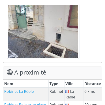
A proximité
Nom
Type
Ville
Distance
Robinet La Réole
Robinet
La
6 kms
Réole
Robinet Pellegrue place
Robinet
20 kms