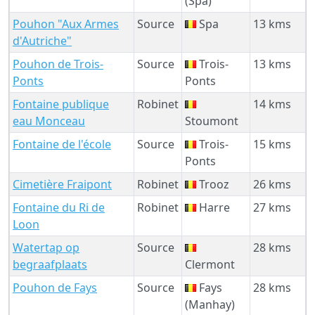
(Spa)
Pouhon "Aux Armes
Source
Spa
13 kms
d'Autriche"
Pouhon de Trois-
Source
Trois-
13 kms
Ponts
Ponts
Fontaine publique
Robinet
14 kms
eau Monceau
Stoumont
Fontaine de l'école
Source
Trois-
15 kms
Ponts
Cimetière Fraipont
Robinet
Trooz
26 kms
Fontaine du Ri de
Robinet
Harre
27 kms
Loon
Watertap op
Source
28 kms
begraafplaats
Clermont
Pouhon de Fays
Source
Fays
28 kms
(Manhay)