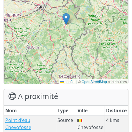
Leaflet
|
©
OpenStreetMap
contributors
A proximité
Nom
Type
Ville
Distance
Point d'eau
Source
4 kms
Chevofosse
Chevofosse