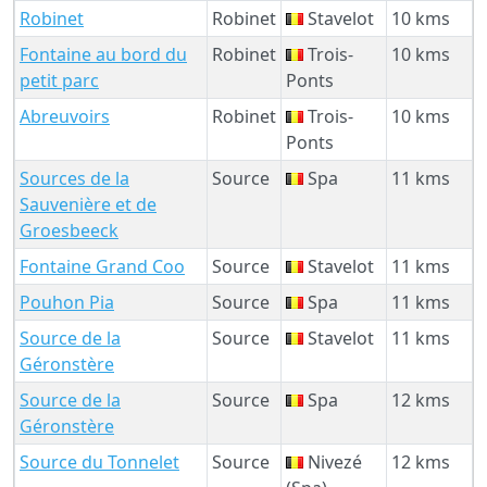
Robinet
Robinet
Stavelot
10 kms
Fontaine au bord du
Robinet
Trois-
10 kms
petit parc
Ponts
Abreuvoirs
Robinet
Trois-
10 kms
Ponts
Sources de la
Source
Spa
11 kms
Sauvenière et de
Groesbeeck
Fontaine Grand Coo
Source
Stavelot
11 kms
Pouhon Pia
Source
Spa
11 kms
Source de la
Source
Stavelot
11 kms
Géronstère
Source de la
Source
Spa
12 kms
Géronstère
Source du Tonnelet
Source
Nivezé
12 kms