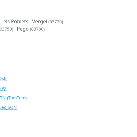
els Poblets
Vergel
(03770)
Pego
(03750)
(03780)
KML
GPX
ITN
(TomTom)
GeoJSON