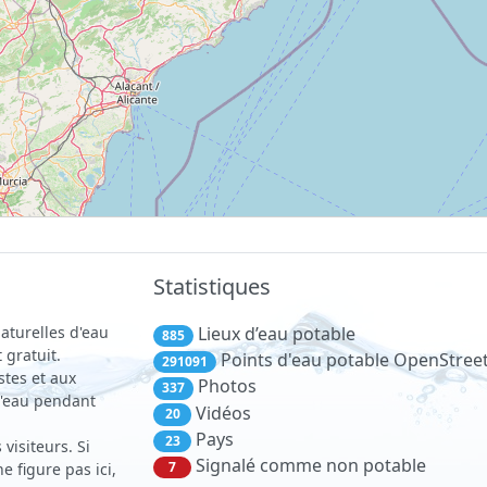
Statistiques
aturelles d'eau
Lieux d’eau potable
885
 gratuit.
Points d'eau potable OpenStre
291091
stes et aux
Photos
337
 d'eau pendant
Vidéos
20
Pays
23
visiteurs. Si
Signalé comme non potable
7
 figure pas ici,