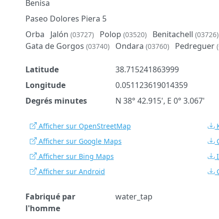
Benisa
Paseo Dolores Piera 5
Orba
Jalón
Polop
Benitachell
(03727)
(03520)
(03726)
Gata de Gorgos
Ondara
Pedreguer
(03740)
(03760)
Latitude
38.715241863999
Longitude
0.051123619014359
Degrés minutes
N 38° 42.915', E 0° 3.067'
Afficher sur OpenStreetMap
Afficher sur Google Maps
Afficher sur Bing Maps
Afficher sur Android
Fabriqué par
water_tap
l'homme