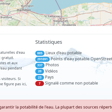
Statistiques
aturelles d'eau
Lieux d’eau potable
885
 gratuit.
Points d'eau potable OpenStre
291091
stes et aux
Photos
337
 d'eau pendant
Vidéos
20
Pays
23
visiteurs. Si
Signalé comme non potable
7
 figure pas ici,
antir la potabilité de l'eau. La plupart des sources réper