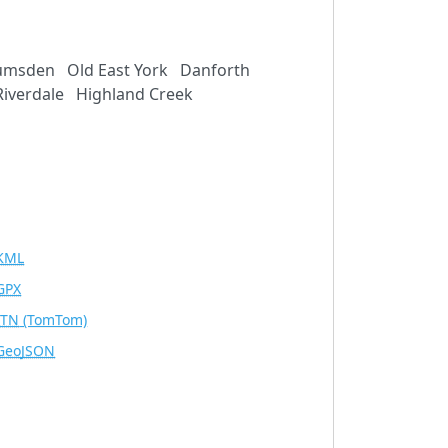
umsden
Old East York
Danforth
Riverdale
Highland Creek
KML
GPX
ITN
(TomTom)
GeoJSON