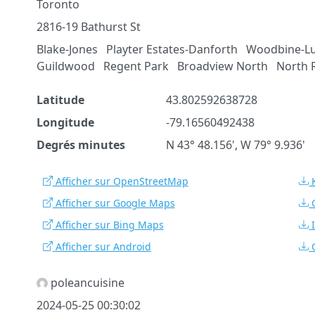
Toronto
2816-19 Bathurst St
Blake-Jones
Playter Estates-Danforth
Woodbine-L
Guildwood
Regent Park
Broadview North
North 
Latitude
43.802592638728
Longitude
-79.16560492438
Degrés minutes
N 43° 48.156', W 79° 9.936'
Afficher sur OpenStreetMap
Afficher sur Google Maps
Afficher sur Bing Maps
Afficher sur Android
poleancuisine
2024-05-25 00:30:02