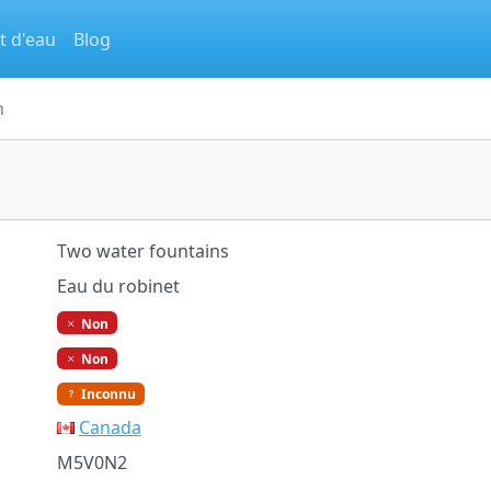
t d'eau
Blog
n
Two water fountains
Eau du robinet
Non
Non
Inconnu
Canada
M5V0N2