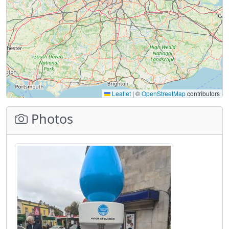
Leaflet
|
©
OpenStreetMap
contributors
Photos