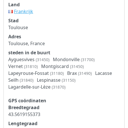
Land
Frankrijk
Stad
Toulouse
Adres
Toulouse, France
steden in de buurt
Ayguesvives
Mondonville
(31450)
(31700)
Vernet
Montgiscard
(31810)
(31450)
Lapeyrouse-Fossat
Brax
Lacasse
(31180)
(31490)
Seilh
Lespinasse
(31840)
(31150)
Lagardelle-sur-Lèze
(31870)
GPS coördinaten
Breedtegraad
43.5619155373
Lengtegraad