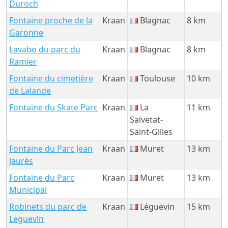
Duroch
Fontaine proche de la
Kraan
Blagnac
8 km
Garonne
Lavabo du parc du
Kraan
Blagnac
8 km
Ramier
Fontaine du cimetière
Kraan
Toulouse
10 km
de Lalande
Fontaine du Skate Parc
Kraan
La
11 km
Salvetat-
Saint-Gilles
Fontaine du Parc Jean
Kraan
Muret
13 km
Jaurès
Fontaine du Parc
Kraan
Muret
13 km
Municipal
Robinets du parc de
Kraan
Léguevin
15 km
Leguevin