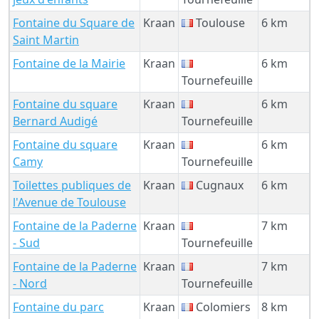
Fontaine du Square de
Kraan
Toulouse
6 km
Saint Martin
Fontaine de la Mairie
Kraan
6 km
Tournefeuille
Fontaine du square
Kraan
6 km
Bernard Audigé
Tournefeuille
Fontaine du square
Kraan
6 km
Camy
Tournefeuille
Toilettes publiques de
Kraan
Cugnaux
6 km
l'Avenue de Toulouse
Fontaine de la Paderne
Kraan
7 km
- Sud
Tournefeuille
Fontaine de la Paderne
Kraan
7 km
- Nord
Tournefeuille
Fontaine du parc
Kraan
Colomiers
8 km