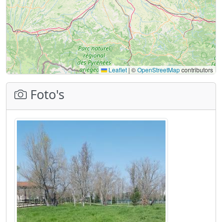
Leaflet
|
©
OpenStreetMap
contributors
Foto's