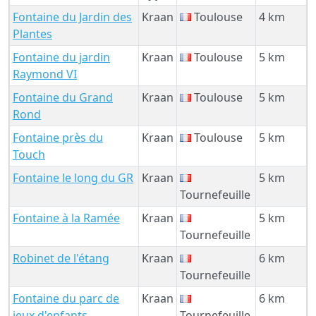
Fontaine du Jardin des
Kraan
Toulouse
4 km
Plantes
Fontaine du jardin
Kraan
Toulouse
5 km
Raymond VI
Fontaine du Grand
Kraan
Toulouse
5 km
Rond
Fontaine près du
Kraan
Toulouse
5 km
Touch
Fontaine le long du GR
Kraan
5 km
Tournefeuille
Fontaine à la Ramée
Kraan
5 km
Tournefeuille
Robinet de l'étang
Kraan
6 km
Tournefeuille
Fontaine du parc de
Kraan
6 km
jeux d'enfants
Tournefeuille