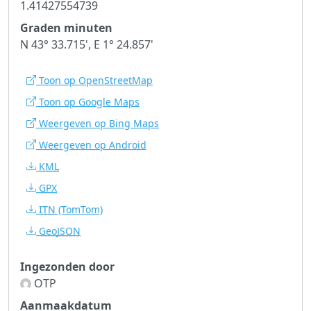
1.41427554739
Graden minuten
N 43° 33.715', E 1° 24.857'
Toon op OpenStreetMap
Toon op Google Maps
Weergeven op Bing Maps
Weergeven op Android
KML
GPX
ITN
(TomTom)
GeoJSON
Ingezonden door
OTP
Aanmaakdatum