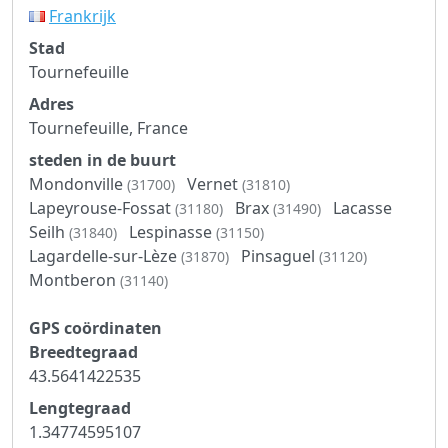
Frankrijk
Stad
Tournefeuille
Adres
Tournefeuille, France
steden in de buurt
Mondonville
Vernet
(31700)
(31810)
Lapeyrouse-Fossat
Brax
Lacasse
(31180)
(31490)
Seilh
Lespinasse
(31840)
(31150)
Lagardelle-sur-Lèze
Pinsaguel
(31870)
(31120)
Montberon
(31140)
GPS coördinaten
Breedtegraad
43.5641422535
Lengtegraad
1.34774595107