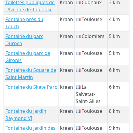
Toilettes publiques de
Kraan
Cugnaux
3 km
l'Avenue de Toulouse
Fontaine près du
Kraan
Toulouse
4 km
Touch
Fontaine du parc
Kraan
Colomiers
5 km
Duroch
Fontaine du parc de
Kraan
Toulouse
5 km
Gironis
Fontaine du Square de
Kraan
Toulouse
6 km
Saint Martin
Fontaine du Skate Parc
Kraan
La
6 km
Salvetat-
Saint-Gilles
Fontaine du jardin
Kraan
Toulouse
8 km
Raymond VI
Fontaine du Jardin des
Kraan
Toulouse
9 km