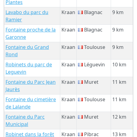
Plantes
Lavabo du parc du
Kraan
Blagnac
9 km
Ramier
Fontaine proche de la
Kraan
Blagnac
9 km
Garonne
Fontaine du Grand
Kraan
Toulouse
9 km
Rond
Robinets du parc de
Kraan
Léguevin
10 km
Leguevin
Fontaine du Parc Jean
Kraan
Muret
11 km
Jaurès
Fontaine du cimetière
Kraan
Toulouse
11 km
de Lalande
Fontaine du Parc
Kraan
Muret
12 km
Municipal
Robinet dans la forêt
Kraan
Pibrac
13 km