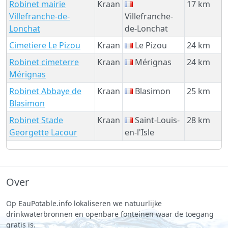
Robinet mairie
Kraan
17 km
Villefranche-de-
Villefranche-
Lonchat
de-Lonchat
Cimetiere Le Pizou
Kraan
Le Pizou
24 km
Robinet cimeterre
Kraan
Mérignas
24 km
Mérignas
Robinet Abbaye de
Kraan
Blasimon
25 km
Blasimon
Robinet Stade
Kraan
Saint-Louis-
28 km
Georgette Lacour
en-l'Isle
Over
Op EauPotable.info lokaliseren we natuurlijke
drinkwaterbronnen en openbare fonteinen waar de toegang
gratis is.