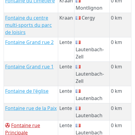
Fontaine du cimetière
Kraan
0 km
Montlignon
Fontaine du centre
Kraan
Cergy
0 km
multi-sports du parc
de loisirs
Fontaine Grand rue 2
Lente
0 km
Lautenbach-
Zell
Fontaine Grand rue 1
Lente
0 km
Lautenbach-
Zell
Fontaine de l'église
Lente
0 km
Lautenbach
Fontaine rue de la Paix
Lente
0 km
Lautenbach
Fontaine rue
Lente
0 km
Principale
Lautenbach