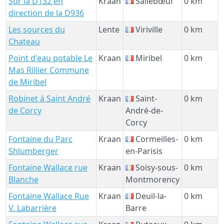
Sur la D132 en
Kraan
Sallebœuf
0 km
direction de la D936
Les sources du
Lente
Viriville
0 km
Chateau
Point d'eau potable Le
Kraan
Miribel
0 km
Mas Rillier Commune
de Miribel
Robinet à Saint André
Kraan
Saint-
0 km
de Corcy
André-de-
Corcy
Fontaine du Parc
Kraan
Cormeilles-
0 km
Shlumberger
en-Parisis
Fontaine Wallace rue
Kraan
Soisy-sous-
0 km
Blanche
Montmorency
Fontaine Wallace Rue
Kraan
Deuil-la-
0 km
V. Labarrière
Barre