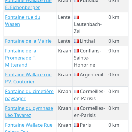
Fontaine Wallace rue
Kraan
Puteaux
0 km
E. Eichenberger
Fontaine rue du
Lente
0 km
Wasen
Lautenbach-
Zell
Fontaine de la Mairie
Lente
Linthal
0 km
Fontaine de la
Kraan
Conflans-
0 km
Promenade F.
Sainte-
Mitterand
Honorine
Fontaine Wallace rue
Kraan
Argenteuil
0 km
P.V. Couturier
Fontaine du cimetière
Kraan
Cormeilles-
0 km
paysager
en-Parisis
Fontaine du gymnase
Kraan
Cormeilles-
0 km
Léo Tavarez
en-Parisis
Fontaine Wallace Rue
Kraan
Paris
0 km