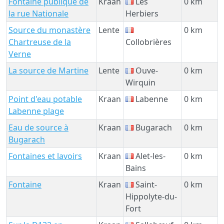
Fontaine publique de
Kraan
Les
0 km
la rue Nationale
Herbiers
Source du monastère
Lente
0 km
Chartreuse de la
Collobrières
Verne
La source de Martine
Lente
Ouve-
0 km
Wirquin
Point d'eau potable
Kraan
Labenne
0 km
Labenne plage
Eau de source à
Kraan
Bugarach
0 km
Bugarach
Fontaines et lavoirs
Kraan
Alet-les-
0 km
Bains
Fontaine
Kraan
Saint-
0 km
Hippolyte-du-
Fort