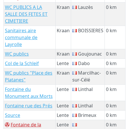
WC PUBLICS A LA
Kraan
Lauzès
0 km
SALLE DES FETES ET
CIMETIERE
Sanitaires aire
Kraan
BOISSIERES
0 km
communale de
Layrolle
WC publics
Kraan
Goujounac
0 km
Col de la Schleif
Lente
Dabo
0 km
WC publics "Place des
Kraan
Marcilhac-
0 km
Platanes"
sur-Célé
Fontaine du
Lente
Linthal
0 km
Monument aux Morts
Fontaine rue des Prés
Lente
Linthal
0 km
Source
Lente
Brimeux
0 km
Fontaine de la
Lente
0 km