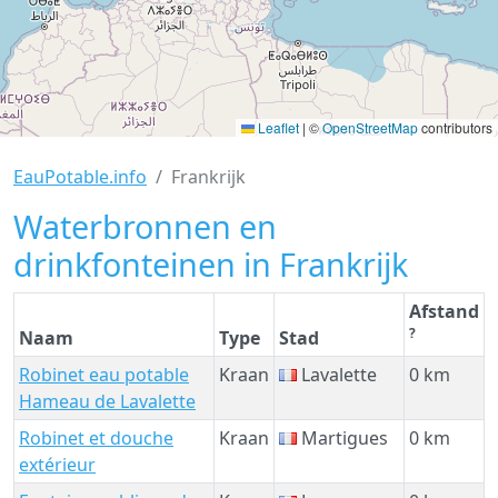
Leaflet
|
©
OpenStreetMap
contributors
EauPotable.info
Frankrijk
Waterbronnen en
drinkfonteinen in Frankrijk
Afstand
?
Naam
Type
Stad
Robinet eau potable
Kraan
Lavalette
0 km
Hameau de Lavalette
Robinet et douche
Kraan
Martigues
0 km
extérieur