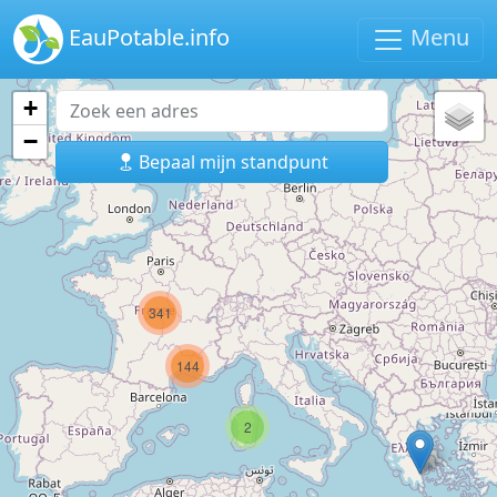
EauPotable.info
Menu
+
−
Bepaal mijn standpunt
341
144
2