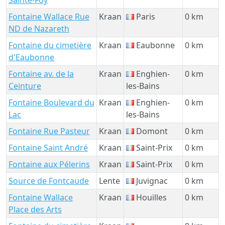
Sainte-Foy
Fontaine Wallace Rue
Kraan
Paris
0 km
ND de Nazareth
Fontaine du cimetière
Kraan
Eaubonne
0 km
d'Eaubonne
Fontaine av. de la
Kraan
Enghien-
0 km
Ceinture
les-Bains
Fontaine Boulevard du
Kraan
Enghien-
0 km
Lac
les-Bains
Fontaine Rue Pasteur
Kraan
Domont
0 km
Fontaine Saint André
Kraan
Saint-Prix
0 km
Fontaine aux Pélerins
Kraan
Saint-Prix
0 km
Source de Fontcaude
Lente
Juvignac
0 km
Fontaine Wallace
Kraan
Houilles
0 km
Place des Arts