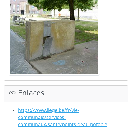
Enlaces
https://www.liege.be/fr/vie-
communale/services-
communaux/sante/points-deau-potable