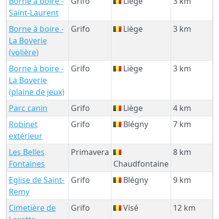
Borne à boire -
Grifo
Liège
3 km
Saint-Laurent
Borne à boire -
Grifo
Liège
3 km
La Boverie
(volière)
Borne à boire -
Grifo
Liège
3 km
La Boverie
(plaine de jeux)
Parc canin
Grifo
Liège
4 km
Robinet
Grifo
Blégny
7 km
extérieur
Les Belles
Primavera
8 km
Fontaines
Chaudfontaine
Eglise de Saint-
Grifo
Blégny
9 km
Remy
Cimetière de
Grifo
Visé
12 km