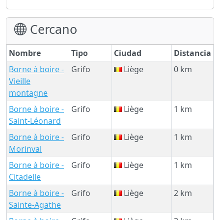
Cercano
Nombre
Tipo
Ciudad
Distancia
Borne à boire -
Grifo
Liège
0 km
Vieille
montagne
Borne à boire -
Grifo
Liège
1 km
Saint-Léonard
Borne à boire -
Grifo
Liège
1 km
Morinval
Borne à boire -
Grifo
Liège
1 km
Citadelle
Borne à boire -
Grifo
Liège
2 km
Sainte-Agathe