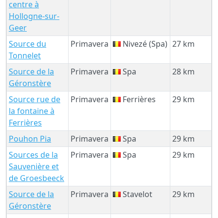
centre à
Hollogne-sur-
Geer
Source du
Primavera
Nivezé (Spa)
27 km
Tonnelet
Source de la
Primavera
Spa
28 km
Géronstère
Source rue de
Primavera
Ferrières
29 km
la fontaine à
Ferrières
Pouhon Pia
Primavera
Spa
29 km
Sources de la
Primavera
Spa
29 km
Sauvenière et
de Groesbeeck
Source de la
Primavera
Stavelot
29 km
Géronstère