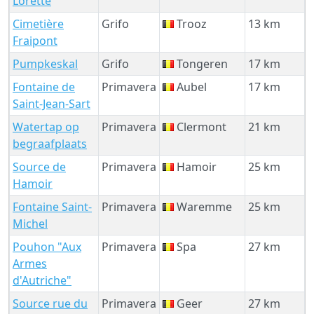
Lorette
Cimetière
Grifo
Trooz
13 km
Fraipont
Pumpkeskal
Grifo
Tongeren
17 km
Fontaine de
Primavera
Aubel
17 km
Saint-Jean-Sart
Watertap op
Primavera
Clermont
21 km
begraafplaats
Source de
Primavera
Hamoir
25 km
Hamoir
Fontaine Saint-
Primavera
Waremme
25 km
Michel
Pouhon "Aux
Primavera
Spa
27 km
Armes
d'Autriche"
Source rue du
Primavera
Geer
27 km