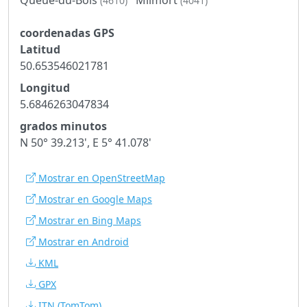
(4610)
(4041)
coordenadas GPS
Latitud
50.653546021781
Longitud
5.6846263047834
grados minutos
N 50° 39.213', E 5° 41.078'
Mostrar en OpenStreetMap
Mostrar en Google Maps
Mostrar en Bing Maps
Mostrar en Android
KML
GPX
ITN
(TomTom)