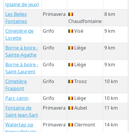
(plaine de jeux)
Les Belles
Primavera
8 km
Fontaines
Chaudfontaine
Cimetière de
Grifo
Visé
9 km
Lorette
Borne à boire -
Grifo
Liège
9 km
Sainte-Agathe
Borne à boire -
Grifo
Liège
9 km
Saint-Laurent
Cimetière
Grifo
Trooz
10 km
Fraipont
Parc canin
Grifo
Liège
10 km
Fontaine de
Primavera
Aubel
11 km
Saint-Jean-Sart
Watertap op
Primavera
Clermont
14 km
begraafplaats