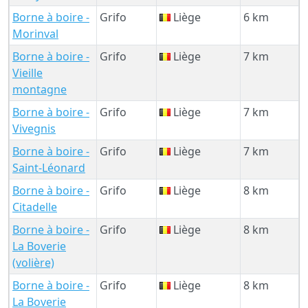
Borne à boire -
Grifo
Liège
6 km
Morinval
Borne à boire -
Grifo
Liège
7 km
Vieille
montagne
Borne à boire -
Grifo
Liège
7 km
Vivegnis
Borne à boire -
Grifo
Liège
7 km
Saint-Léonard
Borne à boire -
Grifo
Liège
8 km
Citadelle
Borne à boire -
Grifo
Liège
8 km
La Boverie
(volière)
Borne à boire -
Grifo
Liège
8 km
La Boverie