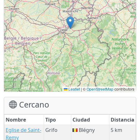
Leaflet
|
©
OpenStreetMap
contributors
Cercano
Nombre
Tipo
Ciudad
Distancia
Eglise de Saint-
Grifo
Blégny
5 km
Remy