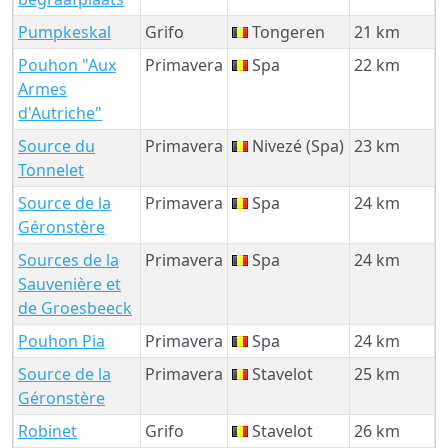
Pumpkeskal
Grifo
Tongeren
21 km
Pouhon "Aux
Primavera
Spa
22 km
Armes
d'Autriche"
Source du
Primavera
Nivezé (Spa)
23 km
Tonnelet
Source de la
Primavera
Spa
24 km
Géronstère
Sources de la
Primavera
Spa
24 km
Sauvenière et
de Groesbeeck
Pouhon Pia
Primavera
Spa
24 km
Source de la
Primavera
Stavelot
25 km
Géronstère
Robinet
Grifo
Stavelot
26 km